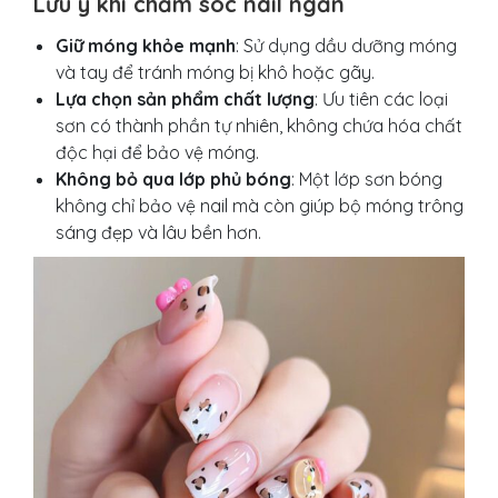
Lưu ý khi chăm sóc nail ngắn
Giữ móng khỏe mạnh
: Sử dụng dầu dưỡng móng
và tay để tránh móng bị khô hoặc gãy.
Lựa chọn sản phẩm chất lượng
: Ưu tiên các loại
sơn có thành phần tự nhiên, không chứa hóa chất
độc hại để bảo vệ móng.
Không bỏ qua lớp phủ bóng
: Một lớp sơn bóng
không chỉ bảo vệ nail mà còn giúp bộ móng trông
sáng đẹp và lâu bền hơn.