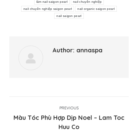
làm nail saigon pearl
nail chuyên nghiệp
nail chuyên nghiệp saigon pearl
nail organic saigon pearl
nail saigon pearl
Author:
annaspa
Post
PREVIOUS
navigation
Màu Tóc Phù Hợp Dịp Noel – Lam Toc
Previous
Huu Co
post: