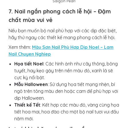
Saigon Pearl
7. Nail ngắn phong cách lễ hội – Đậm
chất mùa vui vẻ
Nếu bạn muốn bộ nail phù hợp với các dịp đặc biệt,
hãy thử ngay các thiết kế mang phong cách lễ hội.
Xem thêm:
Màu Sơn Nail Phù Hợp Dịp Noel – Lam
Nail Chuyen Nghiep
Họa tiết Noel
: Các hình ảnh như cây thông, bông
tuyết, hay kẹo gậy trên nền màu đỏ, xanh lá sẽ
cực kỳ nổi bật.
Mẫu Halloween
: Sử dụng họa tiết mạng nhện, bí
ngô trên tông màu đen hoặc cam để phù hợp với
dịp Halloween.
Thiết kế Tết
: Kết hợp các màu đỏ, vàng cùng họa
tiết hoa mai, hoa đào cho một bộ nail tươi vui đầu
năm mới.