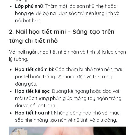
Lớp phủ nhũ
: Thêm một lớp sơn nhũ nhẹ hoặc
bóng gel để bộ nail đơn sắc trở nên lung linh và
nổi bật hơn.
2. Nail họa tiết mini – Sáng tạo trên
từng chi tiết nhỏ
Với nail ngắn, họa tiết nhỏ nhắn và tinh tế là lựa chọn
lý tưởng.
Họa tiết chấm bi
: Các chấm bi nhỏ trên nền màu
pastel hoặc trắng sẽ mang đến vẻ trẻ trung,
đáng yêu.
Họa tiết kẻ sọc
: Đường kẻ ngang hoặc dọc với
màu sắc tương phản giúp móng tay ngắn trông
dài và nổi bật hơn.
Họa tiết hoa nhí
: Những bông hoa nhỏ với màu
sắc nhẹ nhàng tạo nên vẻ nữ tính và dịu dàng.