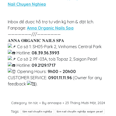
Nail Chuyen Nghiep
Inbox để được hỗ trợ tư vấn kỹ hơn & đặt lịch.
Fanpage:
Anna Organic Nails Spa
———————///———————
𝐀𝐍𝐍𝐀 𝐎𝐑𝐆𝐀𝐍𝐈𝐂 𝐍𝐀𝐈𝐋𝐒 𝐒𝐏𝐀
Cơ sở 1: SH05-Park 2, Vinhomes Central Park
Hotline:
08.39.36.3993
Cơ sở 2: PF-03A, toà Topaz 2, Saigon Pearl
Hotline:
09.2129.1717
Opening Hours:
9h00 – 20h00
CUSTOMER SERVICE:
0901.11.11.96
(Owner for any
feedback
).
Category:
tin tức
By
annaspa
23 Tháng Mười Một, 2024
Tags:
làm nail chuyên nghiệp
làm nail chuyên nghiệp saigon pearl