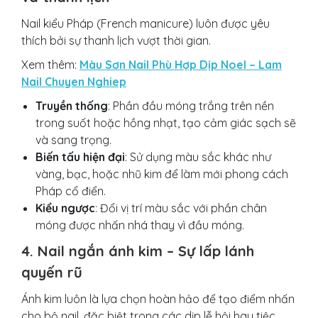
Nail kiểu Pháp (French manicure) luôn được yêu
thích bởi sự thanh lịch vượt thời gian.
Xem thêm:
Màu Sơn Nail Phù Hợp Dịp Noel – Lam
Nail Chuyen Nghiep
Truyền thống
: Phần đầu móng trắng trên nền
trong suốt hoặc hồng nhạt, tạo cảm giác sạch sẽ
và sang trọng.
Biến tấu hiện đại
: Sử dụng màu sắc khác như
vàng, bạc, hoặc nhũ kim để làm mới phong cách
Pháp cổ điển.
Kiểu ngược
: Đổi vị trí màu sắc với phần chân
móng được nhấn nhá thay vì đầu móng.
4. Nail ngắn ánh kim – Sự lấp lánh
quyến rũ
Ánh kim luôn là lựa chọn hoàn hảo để tạo điểm nhấn
cho bộ nail, đặc biệt trong các dịp lễ hội hay tiệc