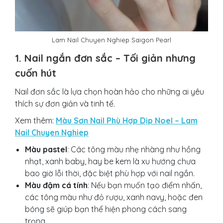
Lam Nail Chuyen Nghiep Saigon Pearl
1. Nail ngắn đơn sắc – Tối giản nhưng
cuốn hút
Nail đơn sắc là lựa chọn hoàn hảo cho những ai yêu
thích sự đơn giản và tinh tế.
Xem thêm:
Màu Sơn Nail Phù Hợp Dịp Noel – Lam
Nail Chuyen Nghiep
Màu pastel
: Các tông màu nhẹ nhàng như hồng
nhạt, xanh baby, hay be kem là xu hướng chưa
bao giờ lỗi thời, đặc biệt phù hợp với nail ngắn.
Màu đậm cá tính
: Nếu bạn muốn tạo điểm nhấn,
các tông màu như đỏ rượu, xanh navy, hoặc đen
bóng sẽ giúp bạn thể hiện phong cách sang
trọng.