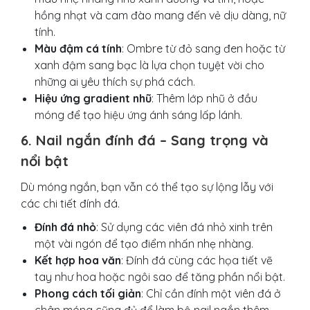
hồng nhạt và cam đào mang đến vẻ dịu dàng, nữ
tính.
Màu đậm cá tính
: Ombre từ đỏ sang đen hoặc từ
xanh đậm sang bạc là lựa chọn tuyệt vời cho
những ai yêu thích sự phá cách.
Hiệu ứng gradient nhũ
: Thêm lớp nhũ ở đầu
móng để tạo hiệu ứng ánh sáng lấp lánh.
6. Nail ngắn đính đá – Sang trọng và
nổi bật
Dù móng ngắn, bạn vẫn có thể tạo sự lộng lẫy với
các chi tiết đính đá.
Đính đá nhỏ
: Sử dụng các viên đá nhỏ xinh trên
một vài ngón để tạo điểm nhấn nhẹ nhàng.
Kết hợp hoa văn
: Đính đá cùng các họa tiết vẽ
tay như hoa hoặc ngôi sao để tăng phần nổi bật.
Phong cách tối giản
: Chỉ cần đính một viên đá ở