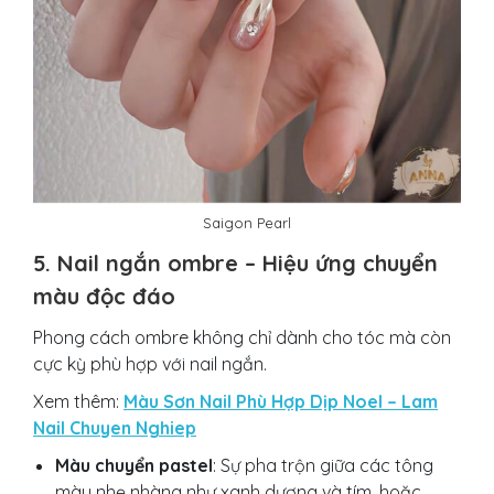
Saigon Pearl
5. Nail ngắn ombre – Hiệu ứng chuyển
màu độc đáo
Phong cách ombre không chỉ dành cho tóc mà còn
cực kỳ phù hợp với nail ngắn.
Xem thêm:
Màu Sơn Nail Phù Hợp Dịp Noel – Lam
Nail Chuyen Nghiep
Màu chuyển pastel
: Sự pha trộn giữa các tông
màu nhẹ nhàng như xanh dương và tím, hoặc