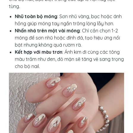
tùng.
Nhũ toàn bộ móng
: Sơn nhũ vàng, bạc hoặc ánh
hồng giúp móng tay ngắn trông lộng lẫy hơn.
Nhấn nhá trên một vài móng
: Chỉ cần chọn 1-2
móng để sơn nhũ hoặc đính đá, tạo hiệu ứng nổi
bật nhưng không quá rườm rà.
Kết hợp với màu trơn
: Ánh kim đi cùng các tông
màu trầm như đen, đỏ mận sẽ tăng vẻ sang trọng
cho bộ nail.