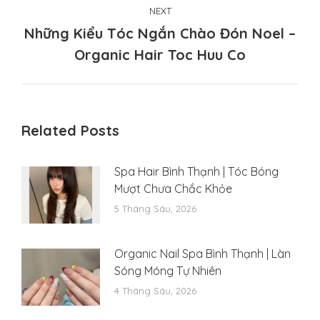
NEXT
Những Kiểu Tóc Ngắn Chào Đón Noel –
Next
Organic Hair Toc Huu Co
post:
Related Posts
Spa Hair Bình Thạnh | Tóc Bóng
Mượt Chưa Chắc Khỏe
5 Tháng Sáu, 2026
Organic Nail Spa Bình Thạnh | Làn
Sóng Móng Tự Nhiên
4 Tháng Sáu, 2026