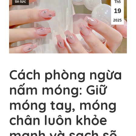
tin tức
Th5
19
2025
Cách phòng ngừa
nấm móng: Giữ
móng tay, móng
chân luôn khỏe
mạnh và sạch sẽ