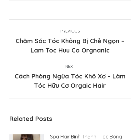
Post
PREVIOUS
navigation
Chăm Sóc Tóc Không Bị Chẻ Ngọn –
Previous
Lam Toc Huu Co Orgnanic
post:
NEXT
Cách Phòng Ngừa Tóc Khô Xơ – Làm
Next
Tóc Hữu Cơ Orgaic Hair
post:
Related Posts
Spa Hair Bình Thạnh | Tóc Bóng