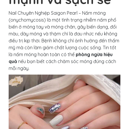
Nail Chuyên Nghiệp Saigon Pearl – Nấm móng
(onychomycosis) là một tình trạng nhiễm nấm phổ
biến ở móng tay và móng chân, gây biến dạng, đổi
màu, dày móng và thậm chí là đau nhức nếu không
điều trị kịp thời. Bệnh không chỉ ảnh hưởng đến thẩm
mỹ mà còn làm giảm chất lượng cuộc sống. Tin tốt
là nấm móng hoàn toàn có thể
phòng ngừa hiệu
quả
nếu bạn biết cách chăm sóc móng đúng cách
mỗi ngày.