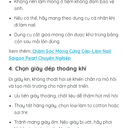
Không nên làm móng ở tiệm không đảm bảo vệ
sinh.
Nếu có thể, hãy mang theo dụng cụ cá nhân khi
đi làm nail.
Dụng cụ cắt giũa móng cần được khử trùng bằng
cồn sau mỗi lần dùng.
Xem thêm
:
Chăm Sóc Móng Cứng Cáp-Làm Nail
Saigon Pearl Chuyên Nghiệp
4. Chọn giày dép thoáng khí
Đi giày kín, không thoát hơi sẽ khiến chân ra mồ hôi
và tạo môi trường cho nấm phát triển.
Ưu tiên giày thoáng, chất liệu dễ thấm hút mồ hôi.
Thay tất hàng ngày, chọn loại làm từ cotton hoặc
sợi tre.
Tránh mang giày ẩm. Nếu giày bị ướt, hãy phơi