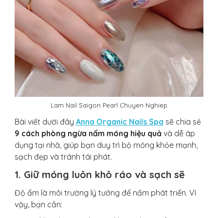
Lam Nail Saigon Pearl Chuyen Nghiep
Bài viết dưới đây
Anna Organic Nails Spa
sẽ chia sẻ
9 cách phòng ngừa nấm móng hiệu quả
và dễ áp
dụng tại nhà, giúp bạn duy trì bộ móng khỏe mạnh,
sạch đẹp và tránh tái phát.
1. Giữ móng luôn khô ráo và sạch sẽ
Độ ẩm là môi trường lý tưởng để nấm phát triển. Vì
vậy, bạn cần: