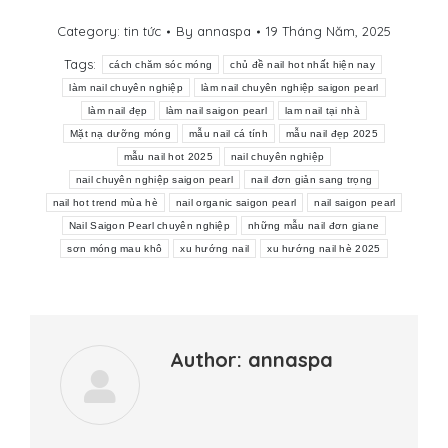
Category:
tin tức
By
annaspa
19 Tháng Năm, 2025
Tags:
cách chăm sóc móng
chủ đề nail hot nhất hiện nay
làm nail chuyên nghiệp
làm nail chuyên nghiệp saigon pearl
làm nail đẹp
làm nail saigon pearl
lam nail tại nhà
Mặt nạ dưỡng móng
mẫu nail cá tính
mẫu nail đẹp 2025
mẫu nail hot 2025
nail chuyên nghiệp
nail chuyên nghiệp saigon pearl
nail đơn giản sang trọng
nail hot trend mùa hè
nail organic saigon pearl
nail saigon pearl
Nail Saigon Pearl chuyên nghiệp
những mẫu nail đơn giane
sơn móng mau khô
xu hướng nail
xu hướng nail hè 2025
Author:
annaspa