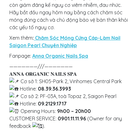
còn giảm đáng kể nguy cơ viêm nhiễm, đau nhức.
Hãy bắt đầu ngay hôm nay bằng cách chăm sóc
móng đúng cách và chủ động bảo vệ bản thân khỏi
các yếu tố nguy cơ.
Xem thêm
:
Chăm Sóc Móng Cứng Cáp-Làm Nail
Saigon Pearl Chuyên Nghiệp
Fanpage:
Anna Organic Nails Spa
———————///———————
𝐀𝐍𝐍𝐀 𝐎𝐑𝐆𝐀𝐍𝐈𝐂 𝐍𝐀𝐈𝐋𝐒 𝐒𝐏𝐀
Cơ sở 1: SH05-Park 2, Vinhomes Central Park
Hotline:
08.39.36.3993
Cơ sở 2: PF-03A, toà Topaz 2, Saigon Pearl
Hotline:
09.2129.1717
Opening Hours:
9h00 – 20h00
CUSTOMER SERVICE:
0901.11.11.96
(Owner for any
feedback
).