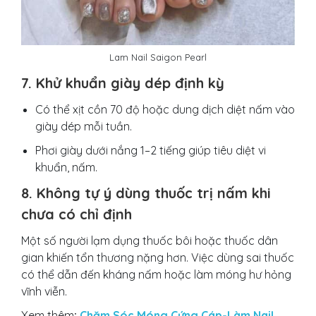
Lam Nail Saigon Pearl
7. Khử khuẩn giày dép định kỳ
Có thể xịt cồn 70 độ hoặc dung dịch diệt nấm vào
giày dép mỗi tuần.
Phơi giày dưới nắng 1–2 tiếng giúp tiêu diệt vi
khuẩn, nấm.
8. Không tự ý dùng thuốc trị nấm khi
chưa có chỉ định
Một số người lạm dụng thuốc bôi hoặc thuốc dân
gian khiến tổn thương nặng hơn. Việc dùng sai thuốc
có thể dẫn đến kháng nấm hoặc làm móng hư hỏng
vĩnh viễn.
Xem thêm
:
Chăm Sóc Móng Cứng Cáp-Làm Nail