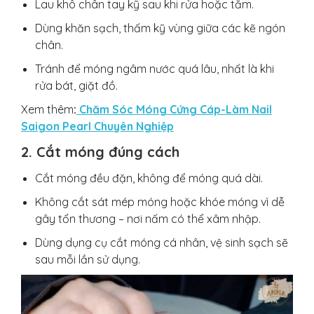
Lau khô chân tay kỹ sau khi rửa hoặc tắm.
Dùng khăn sạch, thấm kỹ vùng giữa các kẽ ngón
chân.
Tránh để móng ngâm nước quá lâu, nhất là khi
rửa bát, giặt đồ.
Xem thêm
:
Chăm Sóc Móng Cứng Cáp-Làm Nail
Saigon Pearl Chuyên Nghiệp
2. Cắt móng đúng cách
Cắt móng đều đặn, không để móng quá dài.
Không cắt sát mép móng hoặc khóe móng vì dễ
gây tổn thương – nơi nấm có thể xâm nhập.
Dùng dụng cụ cắt móng cá nhân, vệ sinh sạch sẽ
sau mỗi lần sử dụng.