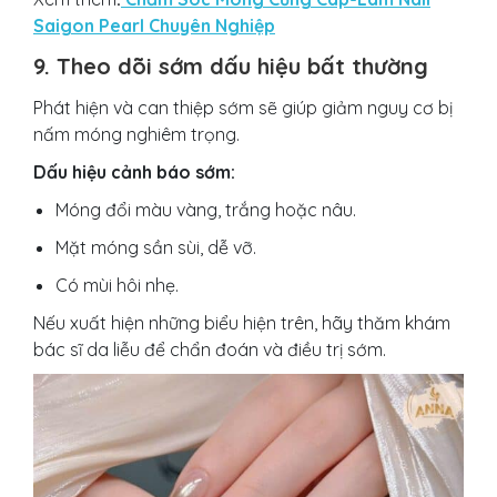
Saigon Pearl Chuyên Nghiệp
9. Theo dõi sớm dấu hiệu bất thường
Phát hiện và can thiệp sớm sẽ giúp giảm nguy cơ bị
nấm móng nghiêm trọng.
Dấu hiệu cảnh báo sớm:
Móng đổi màu vàng, trắng hoặc nâu.
Mặt móng sần sùi, dễ vỡ.
Có mùi hôi nhẹ.
Nếu xuất hiện những biểu hiện trên, hãy thăm khám
bác sĩ da liễu để chẩn đoán và điều trị sớm.