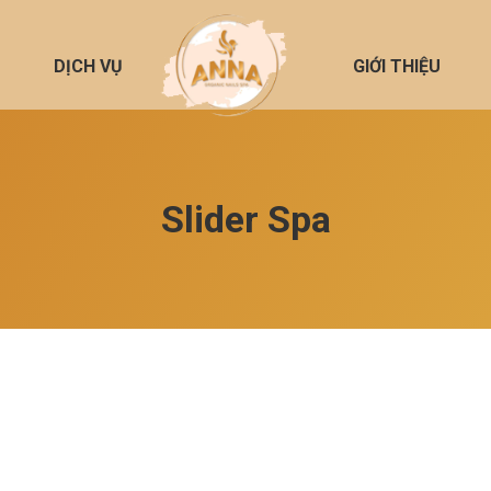
DỊCH VỤ
GIỚI THIỆU
Slider Spa