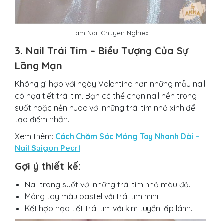
Lam Nail Chuyen Nghiep
3. Nail Trái Tim – Biểu Tượng Của Sự
Lãng Mạn
Không gì hợp với ngày Valentine hơn những mẫu nail
có họa tiết trái tim. Bạn có thể chọn nail nền trong
suốt hoặc nền nude với những trái tim nhỏ xinh để
tạo điểm nhấn.
Xem thêm:
Cách Chăm Sóc Móng Tay Nhanh Dài –
Nail Saigon Pearl
Gợi ý thiết kế:
Nail trong suốt với những trái tim nhỏ màu đỏ.
Móng tay màu pastel với trái tim mini.
Kết hợp họa tiết trái tim với kim tuyến lấp lánh.