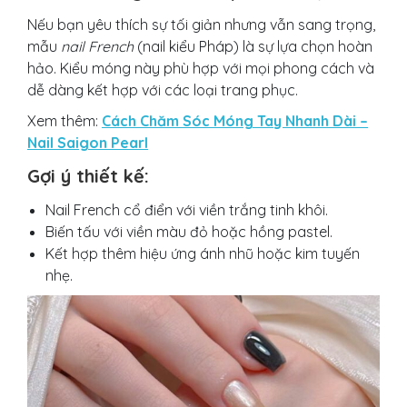
Nếu bạn yêu thích sự tối giản nhưng vẫn sang trọng,
mẫu
nail French
(nail kiểu Pháp) là sự lựa chọn hoàn
hảo. Kiểu móng này phù hợp với mọi phong cách và
dễ dàng kết hợp với các loại trang phục.
Xem thêm:
Cách Chăm Sóc Móng Tay Nhanh Dài –
Nail Saigon Pearl
Gợi ý thiết kế:
Nail French cổ điển với viền trắng tinh khôi.
Biến tấu với viền màu đỏ hoặc hồng pastel.
Kết hợp thêm hiệu ứng ánh nhũ hoặc kim tuyến
nhẹ.