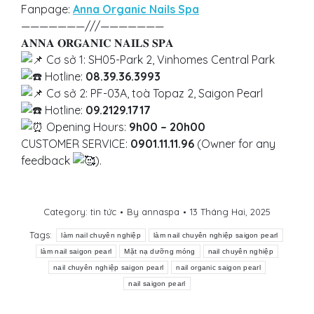
Fanpage:
Anna Organic Nails Spa
———————///———————
𝐀𝐍𝐍𝐀 𝐎𝐑𝐆𝐀𝐍𝐈𝐂 𝐍𝐀𝐈𝐋𝐒 𝐒𝐏𝐀
Cơ sở 1: SH05-Park 2, Vinhomes Central Park
Hotline:
08.39.36.3993
Cơ sở 2: PF-03A, toà Topaz 2, Saigon Pearl
Hotline:
09.2129.1717
Opening Hours:
9h00 – 20h00
CUSTOMER SERVICE:
0901.11.11.96
(Owner for any
feedback
).
Category:
tin tức
By
annaspa
13 Tháng Hai, 2025
Tags:
làm nail chuyên nghiệp
làm nail chuyên nghiệp saigon pearl
làm nail saigon pearl
Mặt nạ dưỡng móng
nail chuyên nghiệp
nail chuyên nghiệp saigon pearl
nail organic saigon pearl
nail saigon pearl