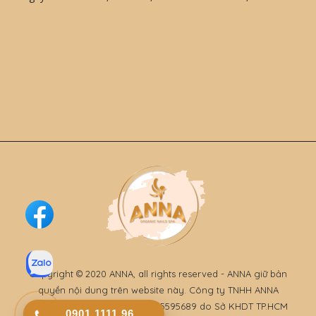
Copyright © 2020 ANNA, all rights reserved - ANNA giữ bản
quyền nội dung trên website này. Công ty TNHH ANNA
Organic Nails. GPĐKKD số 0315595689 do Sở KHDT TP.HCM
0901.1111.96