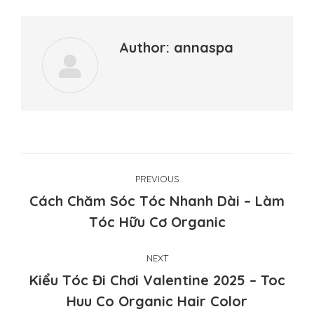
Author:
annaspa
Post
PREVIOUS
navigation
Cách Chăm Sóc Tóc Nhanh Dài – Làm
Previous
Tóc Hữu Cơ Organic
post:
NEXT
Kiểu Tóc Đi Chơi Valentine 2025 – Toc
Next
Huu Co Organic Hair Color
post: