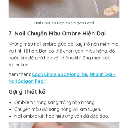
Nail Chuyen Nghiep Saigon Pearl
7. Nail Chuyển Màu Ombre Hiện Đại
Những mẫu nail ombre giúp đôi tay trở nên mềm mại
và tinh tế hơn. Bạn có thể chọn gam màu hồng, đỏ
hoặc tím để phù hợp với không khí lãng mạn của
Valentine.
Xem thêm:
Cách Chăm Sóc Móng Tay Nhanh Dài –
Nail Saigon Pearl
Gợi ý thiết kế:
Ombre từ hồng sang trắng nhẹ nhàng.
Chuyển màu đỏ sang hồng với kim tuyến.
Nail ombre kết hợp hiệu ứng vân đá độc đáo.