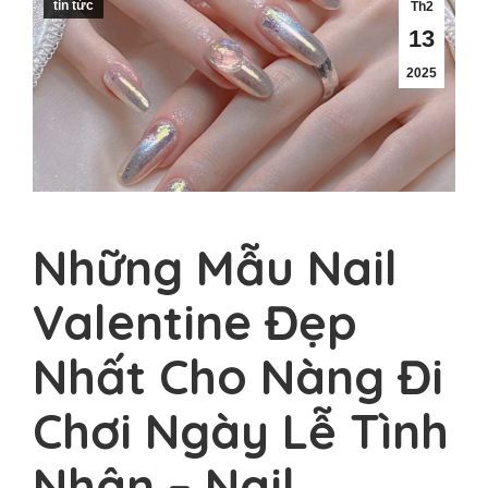
tin tức
Th2
13
2025
Những Mẫu Nail
Valentine Đẹp
Nhất Cho Nàng Đi
Chơi Ngày Lễ Tình
Nhân – Nail