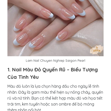
Lam Nail Chuyen Nghiep Saigon Pearl
1. Nail Màu Đỏ Quyến Rũ – Biểu Tượng
Của Tình Yêu
Màu đỏ luôn là lựa chọn hàng đầu cho ngày lễ tình
nhân. Đây là gam màu thể hiện sự nồng cháy, quyến
rũ và nữ tính. Bạn có thể kết hợp màu đỏ với họa tiết
trái tim, kim tuyến hoặc sơn ombre để bộ móng
thêm phần nổi bật.