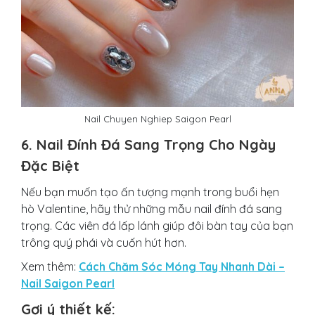
Nail Chuyen Nghiep Saigon Pearl
6. Nail Đính Đá Sang Trọng Cho Ngày
Đặc Biệt
Nếu bạn muốn tạo ấn tượng mạnh trong buổi hẹn
hò Valentine, hãy thử những mẫu nail đính đá sang
trọng. Các viên đá lấp lánh giúp đôi bàn tay của bạn
trông quý phái và cuốn hút hơn.
Xem thêm:
Cách Chăm Sóc Móng Tay Nhanh Dài –
Nail Saigon Pearl
Gợi ý thiết kế: