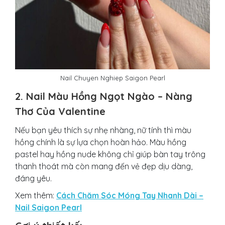
Nail Chuyen Nghiep Saigon Pearl
2. Nail Màu Hồng Ngọt Ngào – Nàng
Thơ Của Valentine
Nếu bạn yêu thích sự nhẹ nhàng, nữ tính thì màu
hồng chính là sự lựa chọn hoàn hảo. Màu hồng
pastel hay hồng nude không chỉ giúp bàn tay trông
thanh thoát mà còn mang đến vẻ đẹp dịu dàng,
đáng yêu.
Xem thêm:
Cách Chăm Sóc Móng Tay Nhanh Dài –
Nail Saigon Pearl