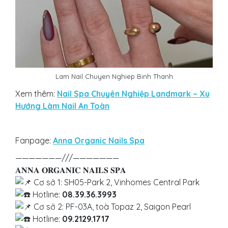
Lam Nail Chuyen Nghiep Binh Thanh
Xem thêm:
Nail Spa Chuyên Nghiệp Landmark – Xu
Hướng Làm Nail An Toàn
Fanpage:
Anna Organic Nails Spa
———————///———————
𝐀𝐍𝐍𝐀 𝐎𝐑𝐆𝐀𝐍𝐈𝐂 𝐍𝐀𝐈𝐋𝐒 𝐒𝐏𝐀
Cơ sở 1: SH05-Park 2, Vinhomes Central Park
Hotline:
08.39.36.3993
Cơ sở 2: PF-03A, toà Topaz 2, Saigon Pearl
Hotline:
09.2129.1717