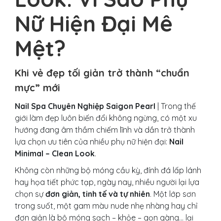
Nữ Hiện Đại Mê
Mệt?
Khi vẻ đẹp tối giản trở thành “chuẩn
mực” mới
Nail Spa Chuyên Nghiệp Saigon Pearl
| Trong thế
giới làm đẹp luôn biến đổi không ngừng, có một xu
hướng đang âm thầm chiếm lĩnh và dần trở thành
lựa chọn ưu tiên của nhiều phụ nữ hiện đại:
Nail
Minimal – Clean Look
.
Không còn những bộ móng cầu kỳ, đính đá lấp lánh
hay họa tiết phức tạp, ngày nay, nhiều người lại lựa
chọn sự
đơn giản, tinh tế và tự nhiên
. Một lớp sơn
trong suốt, một gam màu nude nhẹ nhàng hay chỉ
đơn giản là bộ móng sạch – khỏe – gọn gàng… lại