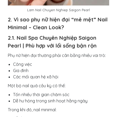
Lam Nail Chuyen Nghiep Saigon Pearl
2. Vì sao phụ nữ hiện đại “mê mệt” Nail
Minimal – Clean Look?
2.1. Nail Spa Chuyên Nghiệp Saigon
Pearl | Phù hợp với lối sống bận rộn
Phụ nữ hiện đại thường phải cân bằng nhiều vai trò:
Công việc
Gia đình
Các mối quan hệ xã hội
Một bộ nail quá cầu kỳ có thể:
Tốn nhiều thời gian chăm sóc
Dễ hư hỏng trong sinh hoạt hằng ngày
Trong khi đó, nail minimal: