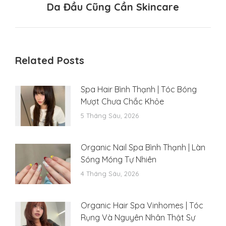
Da Đầu Cũng Cần Skincare
post:
Related Posts
Spa Hair Bình Thạnh | Tóc Bóng
Mượt Chưa Chắc Khỏe
5 Tháng Sáu, 2026
Organic Nail Spa Bình Thạnh | Làn
Sóng Móng Tự Nhiên
4 Tháng Sáu, 2026
Organic Hair Spa Vinhomes | Tóc
Rụng Và Nguyên Nhân Thật Sự