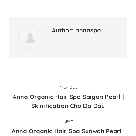
Author:
annaspa
Post
PREVIOUS
navigation
Anna Organic Hair Spa Saigon Pearl |
Previous
Skinification Cho Da Đầu
post:
NEXT
Anna Organic Hair Spa Sunwah Pearl |
Next