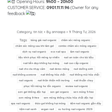
Opening Hours:
9h00 – 20h00
CUSTOMER SERVICE:
0901.11.11.96
(Owner for any
feedback
)
Category:
tin tức
By
annaspa
9 Tháng Tư, 2026
Tags:
bảng giá nail organic
chăm sóc móng organic
chăm sóc móng sau khi làm gel
combo chăm sóc móng organic
dịch vụ nail organic
eco nail spa
làm nail organic
liệu trình phục hồi móng tự nhiên
nail an toàn cho bà bầu
nail bền đẹp không hại móng
nail cao cấp organic
nail cho da nhạy cảm
nail detox móng
nail dưỡng sinh
nail không acetone
nail không hóa chất
nail không mùi hóa chất
nail organic
nail thân thiện môi trường
nail thuần chay
phục hồi móng hư tổn organic
review nail organic
sơn gel không độc hại
son gel organic
sơn móng 5-free
sơn móng 9-free
sơn móng không chứa hóa chất độc hại
spa nail organic
tháo gel không hại móng
tiệm nail organic gần đây
tiệm nail xanh
vegan nail
xu hướng nail organic 2026