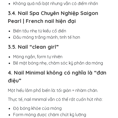
Không quá nổi bật nhưng vẫn có điểm nhấn
3.4. Nail Spa Chuyên Nghiệp Saigon
Pearl | French nail hiện đại
Biến tấu nhẹ từ kiểu cổ điển
Đầu móng trắng mảnh, tinh tế hơn
3.5. Nail “clean girl”
Móng ngắn, form tự nhiên
Bề mặt bóng nhẹ, chăm sóc kỹ phần da móng
4. Nail Minimal không có nghĩa là “đơn
điệu”
Một hiểu lầm phổ biến là: tối giản = nhàm chán.
Thực tế, nail minimal vẫn có thể rất cuốn hút nhờ:
Độ bóng khỏe của móng
Form móng được chăm chút kỹ lưỡng