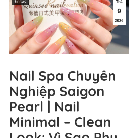
tin tức
Th4
9
2026
Nail Spa Chuyên
Nghiệp Saigon
Pearl | Nail
Minimal – Clean
Look: Vì Sao Phụ