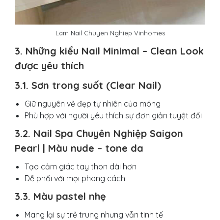
Lam Nail Chuyen Nghiep Vinhomes
3. Những kiểu Nail Minimal – Clean Look
được yêu thích
3.1. Sơn trong suốt (Clear Nail)
Giữ nguyên vẻ đẹp tự nhiên của móng
Phù hợp với người yêu thích sự đơn giản tuyệt đối
3.2. Nail Spa Chuyên Nghiệp Saigon
Pearl | Màu nude – tone da
Tạo cảm giác tay thon dài hơn
Dễ phối với mọi phong cách
3.3. Màu pastel nhẹ
Mang lại sự trẻ trung nhưng vẫn tinh tế