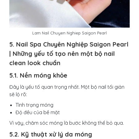
Lam Nail Chuyen Nghiep Saigon Pearl
5. Nail Spa Chuyên Nghiệp Saigon Pearl
| Những yếu tố tạo nên một bộ nail
clean look chuẩn
5.1. Nền móng khỏe
Đây là yếu tố quan trọng nhất. Một bộ nail tối giản
sẽ lộ rõ:
Tình trạng móng
Độ đều của bề mặt
Vì vậy, chăm sóc móng là bước không thể bỏ qua.
5.2. Kỹ thuật xử lý da móng