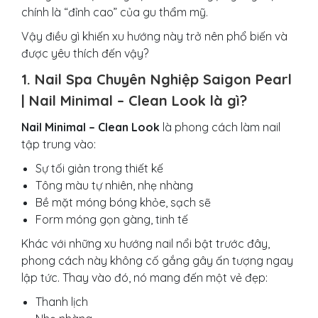
chính là “đỉnh cao” của gu thẩm mỹ.
Vậy điều gì khiến xu hướng này trở nên phổ biến và
được yêu thích đến vậy?
1. Nail Spa Chuyên Nghiệp Saigon Pearl
| Nail Minimal – Clean Look là gì?
Nail Minimal – Clean Look
là phong cách làm nail
tập trung vào:
Sự tối giản trong thiết kế
Tông màu tự nhiên, nhẹ nhàng
Bề mặt móng bóng khỏe, sạch sẽ
Form móng gọn gàng, tinh tế
Khác với những xu hướng nail nổi bật trước đây,
phong cách này không cố gắng gây ấn tượng ngay
lập tức. Thay vào đó, nó mang đến một vẻ đẹp:
Thanh lịch