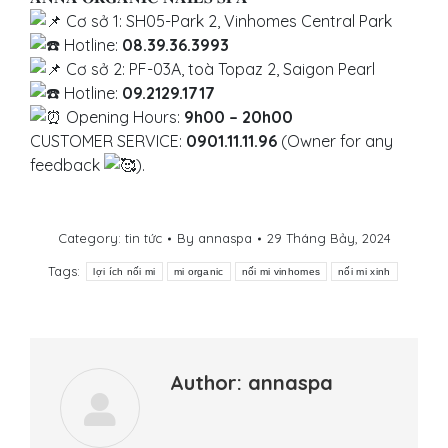
Cơ sở 1: SH05-Park 2, Vinhomes Central Park
Hotline:
08.39.36.3993
Cơ sở 2: PF-03A, toà Topaz 2, Saigon Pearl
Hotline:
09.2129.1717
Opening Hours:
9h00 – 20h00
CUSTOMER SERVICE:
0901.11.11.96
(Owner for any
feedback
).
Category:
tin tức
By
annaspa
29 Tháng Bảy, 2024
Tags:
lợi ích nối mi
mi organic
nối mi vinhomes
nối mi xinh
Author:
annaspa