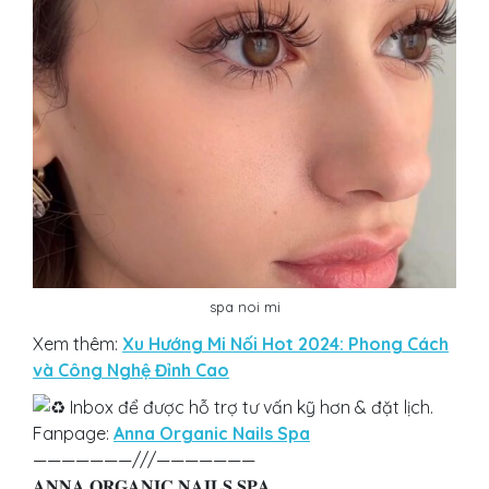
spa noi mi
Xem thêm:
Xu Hướng Mi Nối Hot 2024: Phong Cách
và Công Nghệ Đỉnh Cao
Inbox để được hỗ trợ tư vấn kỹ hơn & đặt lịch.
Fanpage:
Anna Organic Nails Spa
———————///———————
𝐀𝐍𝐍𝐀 𝐎𝐑𝐆𝐀𝐍𝐈𝐂 𝐍𝐀𝐈𝐋𝐒 𝐒𝐏𝐀