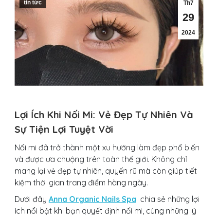
tin tức
Th7
29
2024
Lợi Ích Khi Nối Mi: Vẻ Đẹp Tự Nhiên Và
Sự Tiện Lợi Tuyệt Vời
Nối mi đã trở thành một xu hướng làm đẹp phổ biến
và được ưa chuộng trên toàn thế giới. Không chỉ
mang lại vẻ đẹp tự nhiên, quyến rũ mà còn giúp tiết
kiệm thời gian trang điểm hàng ngày.
Dưới đây
Anna Organic Nails Spa
chia sẻ những lợi
ích nổi bật khi bạn quyết định nối mi, cùng những lý