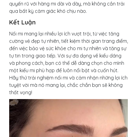
quyến rũ với hàng mi dài và dày, mà không cần trải
qua bất kỳ cảm giác khó chịu nào.
Kết Luận
Nối mi mang lại nhiều lợi ích vượt trội, từ việc tăng
cường vẻ đẹp tự nhiên, tiết kiệm thời gian trang điểm,
đến việc bảo vệ sức khỏe cho mi tự nhiên và tăng sự
tự tin trong giao tiếp. Với sự đa dạng về kiểu dáng
và phong cách, bạn có thể dễ dàng chọn cho mình
một kiểu mi phù hợp để luôn nổi bật và cuốn hút.
Hãy thử trải nghiệm nối mi và cảm nhận những lợi ích
tuyệt vời mà nó mang lại, chắc chắn bạn sẽ không
thất vọng!