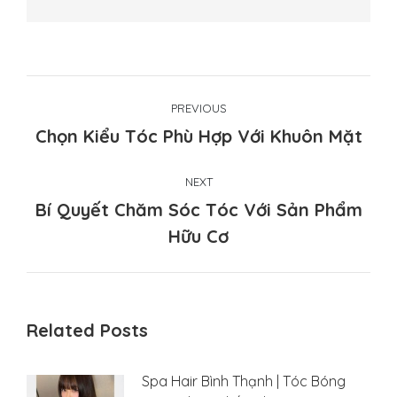
Post
PREVIOUS
navigation
Previous
Chọn Kiểu Tóc Phù Hợp Với Khuôn Mặt
post:
NEXT
Bí Quyết Chăm Sóc Tóc Với Sản Phẩm
Next
Hữu Cơ
post:
Related Posts
Spa Hair Bình Thạnh | Tóc Bóng