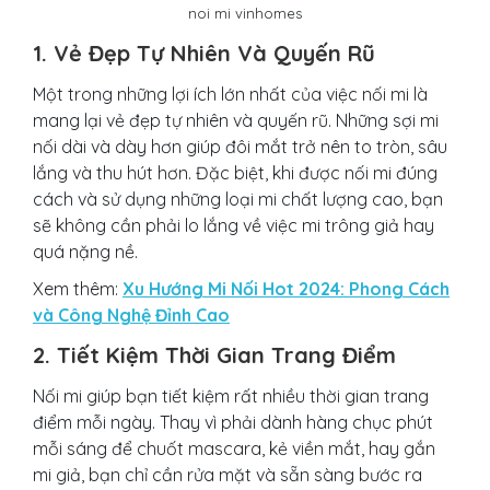
noi mi vinhomes
1. Vẻ Đẹp Tự Nhiên Và Quyến Rũ
Một trong những lợi ích lớn nhất của việc nối mi là
mang lại vẻ đẹp tự nhiên và quyến rũ. Những sợi mi
nối dài và dày hơn giúp đôi mắt trở nên to tròn, sâu
lắng và thu hút hơn. Đặc biệt, khi được nối mi đúng
cách và sử dụng những loại mi chất lượng cao, bạn
sẽ không cần phải lo lắng về việc mi trông giả hay
quá nặng nề.
Xem thêm:
Xu Hướng Mi Nối Hot 2024: Phong Cách
và Công Nghệ Đỉnh Cao
2. Tiết Kiệm Thời Gian Trang Điểm
Nối mi giúp bạn tiết kiệm rất nhiều thời gian trang
điểm mỗi ngày. Thay vì phải dành hàng chục phút
mỗi sáng để chuốt mascara, kẻ viền mắt, hay gắn
mi giả, bạn chỉ cần rửa mặt và sẵn sàng bước ra