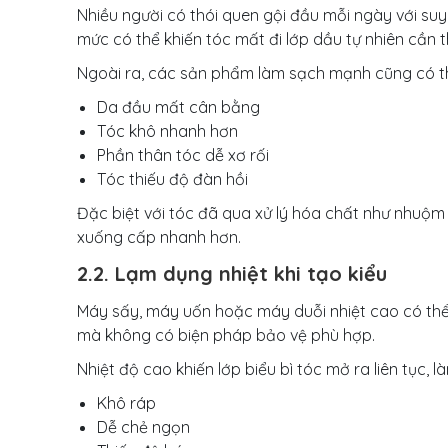
Nhiều người có thói quen gội đầu mỗi ngày với suy
mức có thể khiến tóc mất đi lớp dầu tự nhiên cần t
Ngoài ra, các sản phẩm làm sạch mạnh cũng có th
Da đầu mất cân bằng
Tóc khô nhanh hơn
Phần thân tóc dễ xơ rối
Tóc thiếu độ đàn hồi
Đặc biệt với tóc đã qua xử lý hóa chất như nhuộm
xuống cấp nhanh hơn.
2.2. Lạm dụng nhiệt khi tạo kiểu
Máy sấy, máy uốn hoặc máy duỗi nhiệt cao có th
mà không có biện pháp bảo vệ phù hợp.
Nhiệt độ cao khiến lớp biểu bì tóc mở ra liên tục, l
Khô ráp
Dễ chẻ ngọn