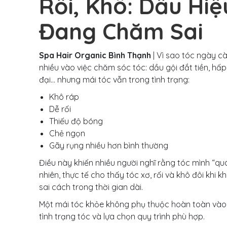
Rối, Khô: Dấu Hi
Đang Chăm Sai
Spa Hair Organic Bình Thạnh
| Vì sao tóc ngày c
nhiều vào việc chăm sóc tóc: dầu gội đắt tiền, hấ
đại… nhưng mái tóc vẫn trong tình trạng:
Khô ráp
Dễ rối
Thiếu độ bóng
Chẻ ngọn
Gãy rụng nhiều hơn bình thường
Điều này khiến nhiều người nghĩ rằng tóc mình “q
nhiên, thực tế cho thấy tóc xơ, rối và khô đôi khi
sai cách trong thời gian dài.
Một mái tóc khỏe không phụ thuộc hoàn toàn vào
tình trạng tóc và lựa chọn quy trình phù hợp.