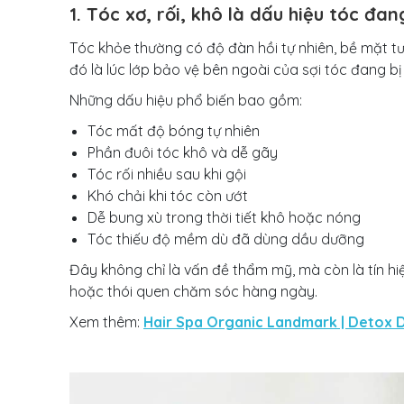
1. Tóc xơ, rối, khô là dấu hiệu tóc đ
Tóc khỏe thường có độ đàn hồi tự nhiên, bề mặt t
đó là lúc lớp bảo vệ bên ngoài của sợi tóc đang b
Những dấu hiệu phổ biến bao gồm:
Tóc mất độ bóng tự nhiên
Phần đuôi tóc khô và dễ gãy
Tóc rối nhiều sau khi gội
Khó chải khi tóc còn ướt
Dễ bung xù trong thời tiết khô hoặc nóng
Tóc thiếu độ mềm dù đã dùng dầu dưỡng
Đây không chỉ là vấn đề thẩm mỹ, mà còn là tín hi
hoặc thói quen chăm sóc hàng ngày.
Xem thêm:
Hair Spa Organic Landmark | Detox D