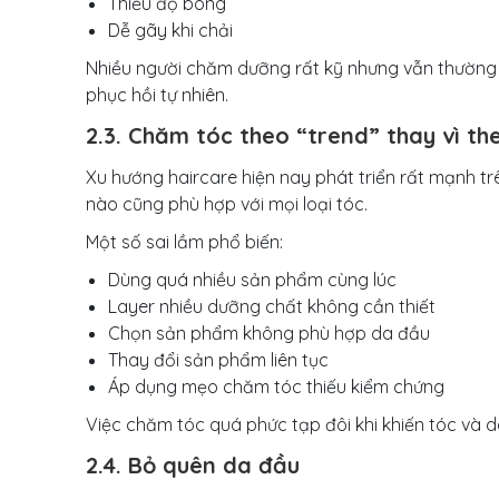
Thiếu độ bóng
Dễ gãy khi chải
Nhiều người chăm dưỡng rất kỹ nhưng vẫn thường x
phục hồi tự nhiên.
2.3. Chăm tóc theo “trend” thay vì th
Xu hướng haircare hiện nay phát triển rất mạnh tr
nào cũng phù hợp với mọi loại tóc.
Một số sai lầm phổ biến:
Dùng quá nhiều sản phẩm cùng lúc
Layer nhiều dưỡng chất không cần thiết
Chọn sản phẩm không phù hợp da đầu
Thay đổi sản phẩm liên tục
Áp dụng mẹo chăm tóc thiếu kiểm chứng
Việc chăm tóc quá phức tạp đôi khi khiến tóc và d
2.4. Bỏ quên da đầu