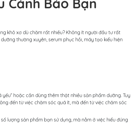
ệu Cảnh Báo Bạn
àng khô xơ dù chăm rất nhiều? Không ít người đầu tư rất
p dưỡng thường xuyên, serum phục hồi, máy tạo kiểu hiện
uá yếu” hoặc cần dùng thêm thật nhiều sản phẩm dưỡng. Tuy
 không đến từ việc chăm sóc quá ít, mà đến từ việc chăm sóc
 số lượng sản phẩm bạn sử dụng, mà nằm ở việc hiểu đúng