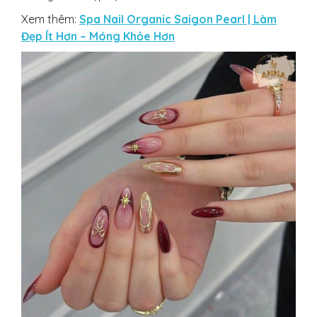
Xem thêm:
Spa Nail Organic Saigon Pearl | Làm
Đẹp Ít Hơn – Móng Khỏe Hơn