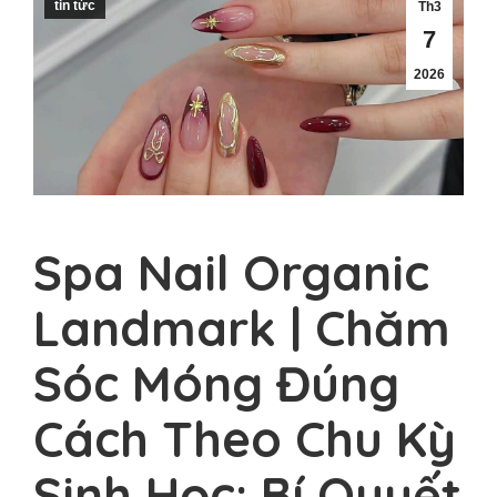
tin tức
Th3
7
2026
Spa Nail Organic
Landmark | Chăm
Sóc Móng Đúng
Cách Theo Chu Kỳ
Sinh Học: Bí Quyết