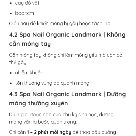
cạy đồ vật
bóc tem
Điều này dễ khiến móng bị gãy hoặc tách lớp.
4.2 Spa Nail Organic Landmark | Không
cắn móng tay
Cắn móng tay không chỉ làm móng yếu mà còn có
thể gây:
nhiễm khuẩn
tổn thương vùng da quanh móng
4.3 Spa Nail Organic Landmark | Dưỡng
móng thường xuyên
Dù ở giai đoạn nào của chu kỳ sinh học, dưỡng
móng vẫn là bước quan trọng.
Chỉ cần
1 – 2 phút mỗi ngày
để thoa dầu dưỡng