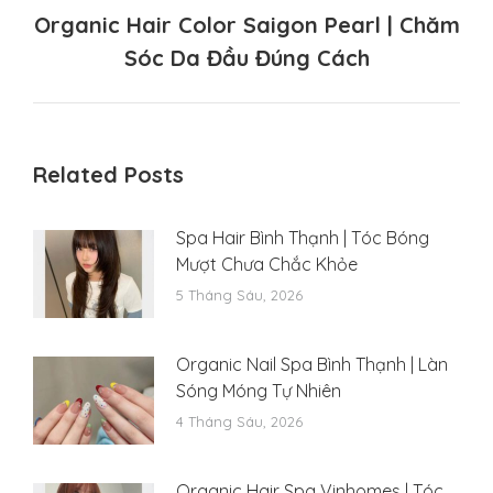
Organic Hair Color Saigon Pearl | Chăm
Next
Sóc Da Đầu Đúng Cách
post:
Related Posts
Spa Hair Bình Thạnh | Tóc Bóng
Mượt Chưa Chắc Khỏe
5 Tháng Sáu, 2026
Organic Nail Spa Bình Thạnh | Làn
Sóng Móng Tự Nhiên
4 Tháng Sáu, 2026
Organic Hair Spa Vinhomes | Tóc