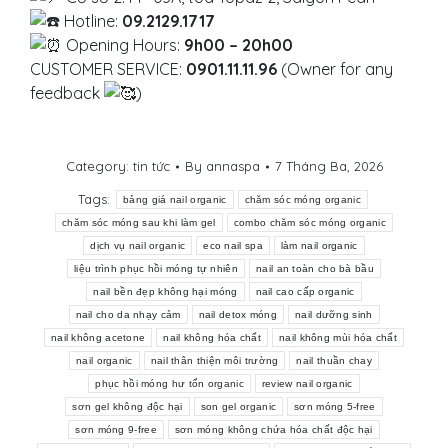
Hotline:
09.2129.1717
Opening Hours:
9h00 – 20h00
CUSTOMER SERVICE:
0901.11.11.96
(Owner for any
feedback
)
Category:
tin tức
By
annaspa
7 Tháng Ba, 2026
Tags:
bảng giá nail organic
chăm sóc móng organic
chăm sóc móng sau khi làm gel
combo chăm sóc móng organic
dịch vụ nail organic
eco nail spa
làm nail organic
liệu trình phục hồi móng tự nhiên
nail an toàn cho bà bầu
nail bền đẹp không hại móng
nail cao cấp organic
nail cho da nhạy cảm
nail detox móng
nail dưỡng sinh
nail không acetone
nail không hóa chất
nail không mùi hóa chất
nail organic
nail thân thiện môi trường
nail thuần chay
phục hồi móng hư tổn organic
review nail organic
sơn gel không độc hại
son gel organic
sơn móng 5-free
sơn móng 9-free
sơn móng không chứa hóa chất độc hại