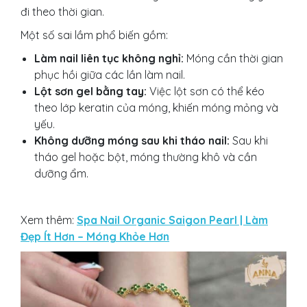
đi theo thời gian.
Một số sai lầm phổ biến gồm:
Làm nail liên tục không nghỉ:
Móng cần thời gian
phục hồi giữa các lần làm nail.
Lột sơn gel bằng tay:
Việc lột sơn có thể kéo
theo lớp keratin của móng, khiến móng mỏng và
yếu.
Không dưỡng móng sau khi tháo nail:
Sau khi
tháo gel hoặc bột, móng thường khô và cần
dưỡng ẩm.
Xem thêm:
Spa Nail Organic Saigon Pearl | Làm
Đẹp Ít Hơn – Móng Khỏe Hơn