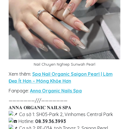
Nail Chuyen Nghiep Sunwah Pearl
Xem thêm:
Spa Nail Organic Saigon Pearl | Làm
Đẹp Ít Hơn – Móng Khỏe Hơn
Fanpage:
Anna Organic Nails Spa
———————///———————
𝐀𝐍𝐍𝐀 𝐎𝐑𝐆𝐀𝐍𝐈𝐂 𝐍𝐀𝐈𝐋𝐒 𝐒𝐏𝐀
Cơ sở 1: SH05-Park 2, Vinhomes Central Park
Hotline:
08.39.36.3993
Cơ sở 2: PF-03A, toà Topaz 2, Saigon Pearl