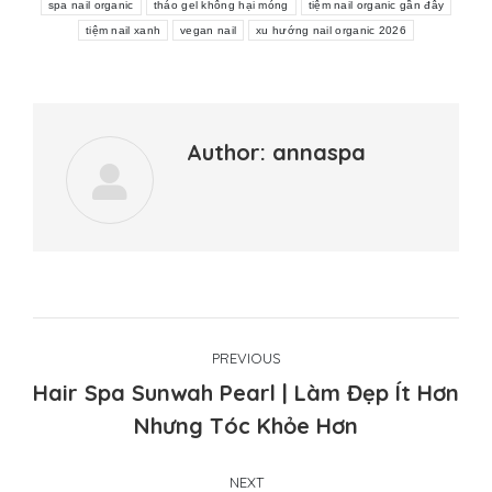
spa nail organic
tháo gel không hại móng
tiệm nail organic gần đây
tiệm nail xanh
vegan nail
xu hướng nail organic 2026
Author:
annaspa
Post
PREVIOUS
navigation
Hair Spa Sunwah Pearl | Làm Đẹp Ít Hơn
Previous
Nhưng Tóc Khỏe Hơn
post:
NEXT