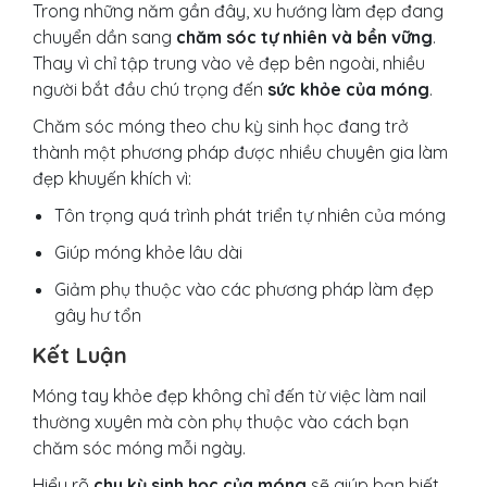
Trong những năm gần đây, xu hướng làm đẹp đang
chuyển dần sang
chăm sóc tự nhiên và bền vững
.
Thay vì chỉ tập trung vào vẻ đẹp bên ngoài, nhiều
người bắt đầu chú trọng đến
sức khỏe của móng
.
Chăm sóc móng theo chu kỳ sinh học đang trở
thành một phương pháp được nhiều chuyên gia làm
đẹp khuyến khích vì:
Tôn trọng quá trình phát triển tự nhiên của móng
Giúp móng khỏe lâu dài
Giảm phụ thuộc vào các phương pháp làm đẹp
gây hư tổn
Kết Luận
Móng tay khỏe đẹp không chỉ đến từ việc làm nail
thường xuyên mà còn phụ thuộc vào cách bạn
chăm sóc móng mỗi ngày.
Hiểu rõ
chu kỳ sinh học của móng
sẽ giúp bạn biết