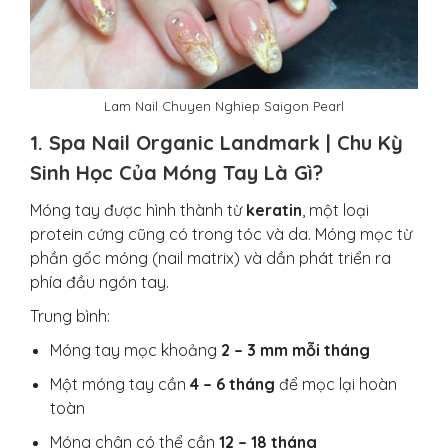
Lam Nail Chuyen Nghiep Saigon Pearl
1. Spa Nail Organic Landmark | Chu Kỳ
Sinh Học Của Móng Tay Là Gì?
Móng tay được hình thành từ
keratin
, một loại
protein cứng cũng có trong tóc và da. Móng mọc từ
phần gốc móng (nail matrix) và dần phát triển ra
phía đầu ngón tay.
Trung bình:
Móng tay mọc khoảng
2 – 3 mm mỗi tháng
Một móng tay cần
4 – 6 tháng
để mọc lại hoàn
toàn
Móng chân có thể cần
12 – 18 tháng