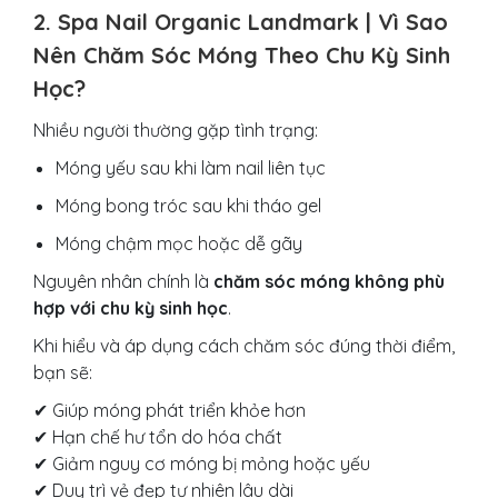
2. Spa Nail Organic Landmark | Vì Sao
Nên Chăm Sóc Móng Theo Chu Kỳ Sinh
Học?
Nhiều người thường gặp tình trạng:
Móng yếu sau khi làm nail liên tục
Móng bong tróc sau khi tháo gel
Móng chậm mọc hoặc dễ gãy
Nguyên nhân chính là
chăm sóc móng không phù
hợp với chu kỳ sinh học
.
Khi hiểu và áp dụng cách chăm sóc đúng thời điểm,
bạn sẽ:
✔ Giúp móng phát triển khỏe hơn
✔ Hạn chế hư tổn do hóa chất
✔ Giảm nguy cơ móng bị mỏng hoặc yếu
✔ Duy trì vẻ đẹp tự nhiên lâu dài