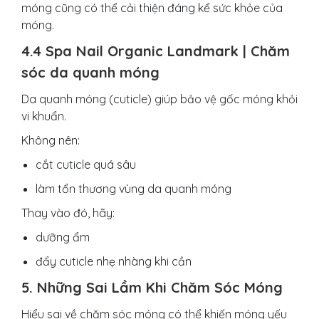
móng cũng có thể cải thiện đáng kể sức khỏe của
móng.
4.4 Spa Nail Organic Landmark | Chăm
sóc da quanh móng
Da quanh móng (cuticle) giúp bảo vệ gốc móng khỏi
vi khuẩn.
Không nên:
cắt cuticle quá sâu
làm tổn thương vùng da quanh móng
Thay vào đó, hãy:
dưỡng ẩm
đẩy cuticle nhẹ nhàng khi cần
5. Những Sai Lầm Khi Chăm Sóc Móng
Hiểu sai về chăm sóc móng có thể khiến móng yếu