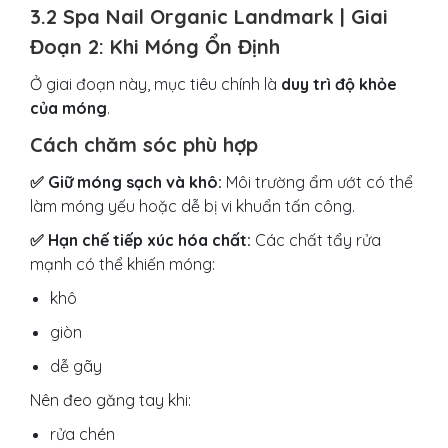
3.2 Spa Nail Organic Landmark | Giai
Đoạn 2: Khi Móng Ổn Định
Ở giai đoạn này, mục tiêu chính là
duy trì độ khỏe
của móng
.
Cách chăm sóc phù hợp
✅ Giữ móng sạch và khô:
Môi trường ẩm ướt có thể
làm móng yếu hoặc dễ bị vi khuẩn tấn công.
✅ Hạn chế tiếp xúc hóa chất:
Các chất tẩy rửa
mạnh có thể khiến móng:
khô
giòn
dễ gãy
Nên đeo găng tay khi:
rửa chén