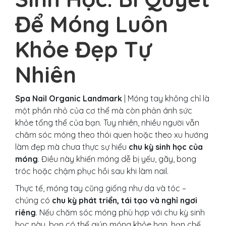
Để Móng Luôn
Khỏe Đẹp Tự
Nhiên
Spa Nail Organic Landmark
| Móng tay không chỉ là
một phần nhỏ của cơ thể mà còn phản ánh sức
khỏe tổng thể của bạn. Tuy nhiên, nhiều người vẫn
chăm sóc móng theo thói quen hoặc theo xu hướng
làm đẹp mà chưa thực sự hiểu
chu kỳ sinh học của
móng
. Điều này khiến móng dễ bị yếu, gãy, bong
tróc hoặc chậm phục hồi sau khi làm nail.
Thực tế, móng tay cũng giống như da và tóc –
chúng có
chu kỳ phát triển, tái tạo và nghỉ ngơi
riêng
. Nếu chăm sóc móng phù hợp với chu kỳ sinh
học này, bạn có thể giúp móng khỏe hơn, hạn chế