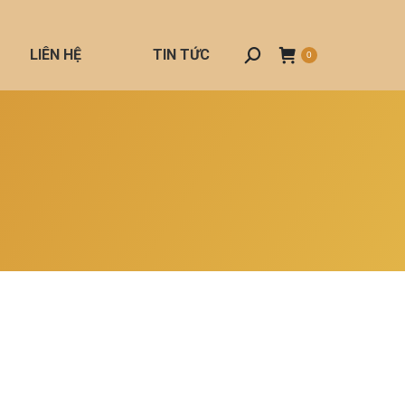
LIÊN HỆ
TIN TỨC
Search:
0
i