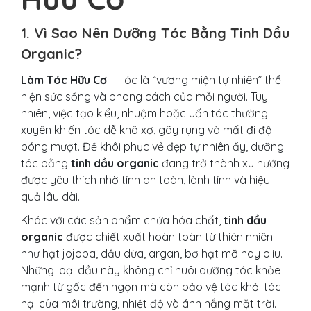
1. Vì Sao Nên Dưỡng Tóc Bằng Tinh Dầu
Organic?
Làm Tóc Hữu Cơ
– Tóc là “vương miện tự nhiên” thể
hiện sức sống và phong cách của mỗi người. Tuy
nhiên, việc tạo kiểu, nhuộm hoặc uốn tóc thường
xuyên khiến tóc dễ khô xơ, gãy rụng và mất đi độ
bóng mượt. Để khôi phục vẻ đẹp tự nhiên ấy, dưỡng
tóc bằng
tinh dầu organic
đang trở thành xu hướng
được yêu thích nhờ tính an toàn, lành tính và hiệu
quả lâu dài.
Khác với các sản phẩm chứa hóa chất,
tinh dầu
organic
được chiết xuất hoàn toàn từ thiên nhiên
như hạt jojoba, dầu dừa, argan, bơ hạt mỡ hay oliu.
Những loại dầu này không chỉ nuôi dưỡng tóc khỏe
mạnh từ gốc đến ngọn mà còn bảo vệ tóc khỏi tác
hại của môi trường, nhiệt độ và ánh nắng mặt trời.