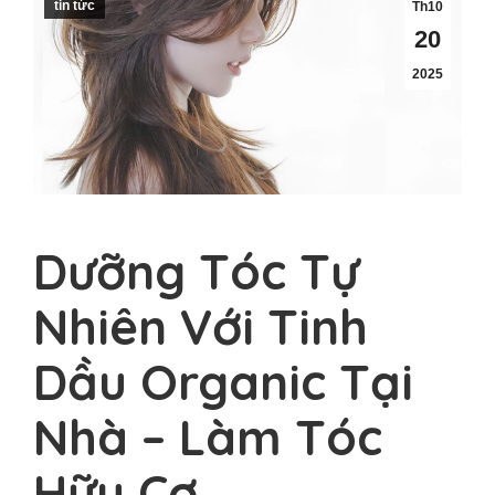
tin tức
Th10
20
2025
Dưỡng Tóc Tự
Nhiên Với Tinh
Dầu Organic Tại
Nhà – Làm Tóc
Hữu Cơ