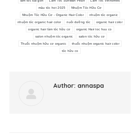
làm tóc sài gòn
Làm Tóc Sunwah Pearl
Làm Tóc Vinhomes
màu tóc hot 2025
Nhuộm Tóc Hữu Cơ
Nhuộm Tóc Hữu Cơ - Organic Hair Color
nhuộm tóc organic
nhuộm tóc organic hair color
nuôi dưỡng tóc
organic hair color
organic hair làm tóc hữu cơ
organic Hair toc huu co
salon nhuộm tóc organic
salon tóc hữu cơ
Thuốc nhuộm hữu cơ organic
thuốc nhuộm organic hair color
tóc hữu co
Author:
annaspa
Post