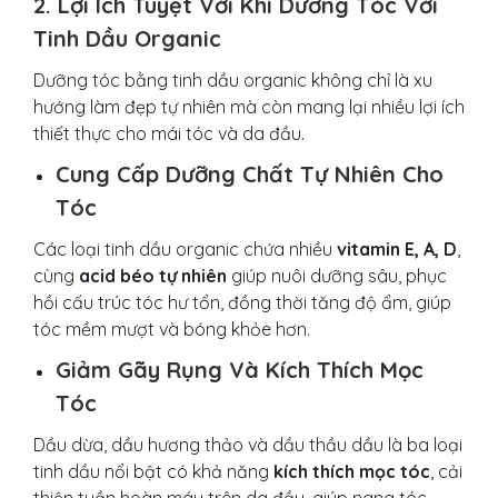
2. Lợi Ích Tuyệt Vời Khi Dưỡng Tóc Với
Tinh Dầu Organic
Dưỡng tóc bằng tinh dầu organic không chỉ là xu
hướng làm đẹp tự nhiên mà còn mang lại nhiều lợi ích
thiết thực cho mái tóc và da đầu.
Cung Cấp Dưỡng Chất Tự Nhiên Cho
Tóc
Các loại tinh dầu organic chứa nhiều
vitamin E, A, D
,
cùng
acid béo tự nhiên
giúp nuôi dưỡng sâu, phục
hồi cấu trúc tóc hư tổn, đồng thời tăng độ ẩm, giúp
tóc mềm mượt và bóng khỏe hơn.
Giảm Gãy Rụng Và Kích Thích Mọc
Tóc
Dầu dừa, dầu hương thảo và dầu thầu dầu là ba loại
tinh dầu nổi bật có khả năng
kích thích mọc tóc
, cải