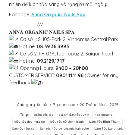
nhiên để luôn tỏa sáng và rạng rỡ mỗi ngày.
Fanpage:
Anna Organic Nails Spa
———————///———————
𝐀𝐍𝐍𝐀 𝐎𝐑𝐆𝐀𝐍𝐈𝐂 𝐍𝐀𝐈𝐋𝐒 𝐒𝐏𝐀
Cơ sở 1: SH05-Park 2, Vinhomes Central Park
Hotline:
08.39.36.3993
Cơ sở 2: PF-03A, toà Topaz 2, Saigon Pearl
Hotline:
09.2129.1717
Opening Hours:
9h00 – 20h00
CUSTOMER SERVICE:
0901.11.11.96
(Owner for any
feedback
)
Category:
tin tức
By
annaspa
20 Tháng Mười, 2025
Tags:
chăm sóc tóc
địa chỉ làm tóc uy tín
hair organic
kiểu tóc đẹp mùa hè
kiểu tóc nữ thịnh hành
Làm Tóc Bình Thạnh
làm tóc hữu cơ
làm tóc hữu cơ-organic hair color
Làm Tóc Landmark