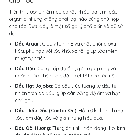
Cho Tóc
Trên thị trường hiện nay có rất nhiều loại tinh dầu
organic, nhưng không phải loại nào cũng phù hợp
cho tóc. Dưới đây là một số gợi ý phổ biến và dễ sử
dụng:
Dầu Argan:
Giàu vitamin E và chất chống oxy
hóa, phù hợp với tóc khô, xơ rối, giúp tóc mềm
mượt tự nhiên.
Dầu Dừa:
Cung cấp độ ẩm, giảm gãy rụng và
ngăn ngừa chẻ ngọn, đặc biệt tốt cho tóc yếu.
Dầu Hạt Jojoba:
Có cấu trúc tương tự dầu tự
nhiên trên da đầu, giúp cân bằng độ ẩm và hạn
chế gàu.
Dầu Thầu Dầu (Castor Oil):
Hỗ trợ kích thích mọc
tóc, làm dày tóc và giảm rụng hiệu quả.
Dầu Oải Hương:
Thư giãn tinh thần, đồng thời làm