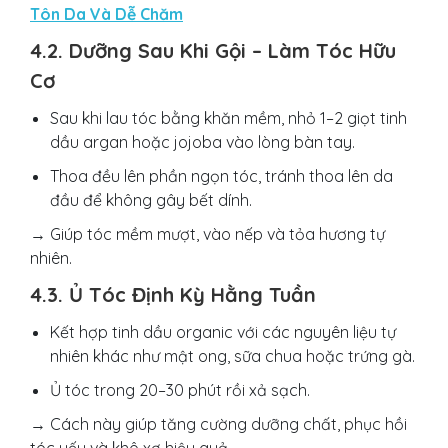
Tôn Da Và Dễ Chăm
4.2. Dưỡng Sau Khi Gội – Làm Tóc Hữu
Cơ
Sau khi lau tóc bằng khăn mềm, nhỏ 1–2 giọt tinh
dầu argan hoặc jojoba vào lòng bàn tay.
Thoa đều lên phần ngọn tóc, tránh thoa lên da
đầu để không gây bết dính.
→ Giúp tóc mềm mượt, vào nếp và tỏa hương tự
nhiên.
4.3. Ủ Tóc Định Kỳ Hằng Tuần
Kết hợp tinh dầu organic với các nguyên liệu tự
nhiên khác như mật ong, sữa chua hoặc trứng gà.
Ủ tóc trong 20–30 phút rồi xả sạch.
→ Cách này giúp tăng cường dưỡng chất, phục hồi