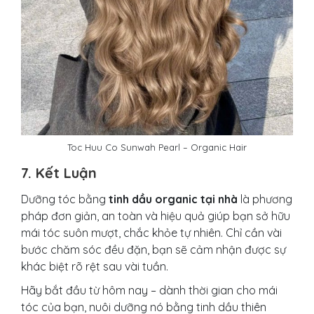
Toc Huu Co Sunwah Pearl – Organic Hair
7. Kết Luận
Dưỡng tóc bằng
tinh dầu organic tại nhà
là phương
pháp đơn giản, an toàn và hiệu quả giúp bạn sở hữu
mái tóc suôn mượt, chắc khỏe tự nhiên. Chỉ cần vài
bước chăm sóc đều đặn, bạn sẽ cảm nhận được sự
khác biệt rõ rệt sau vài tuần.
Hãy bắt đầu từ hôm nay – dành thời gian cho mái
tóc của bạn, nuôi dưỡng nó bằng tinh dầu thiên