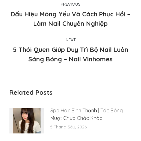
PREVIOUS
navigation
Dấu Hiệu Móng Yếu Và Cách Phục Hồi –
Previous
Làm Nail Chuyên Nghiệp
post:
NEXT
5 Thói Quen Giúp Duy Trì Bộ Nail Luôn
Next
Sáng Bóng – Nail Vinhomes
post:
Related Posts
Spa Hair Bình Thạnh | Tóc Bóng
Mượt Chưa Chắc Khỏe
5 Tháng Sáu, 2026