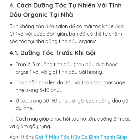
4. Cách Dưỡng Tóc Tự Nhiên Với Tinh
Dầu Organic Tại Nhà
Bạn không cần đến salon để có mái tóc khỏe đẹp.
Chỉ với vài bước đơn giản, bạn đã có thể tự chăm
sóc tóc tại nhà bằng tinh dầu organic:
4.1. Dưỡng Tóc Trước Khi Gội
Trộn 2–3 muỗng tinh dầu (như dầu dừa hoặc
argan) với vài giọt tinh dầu oải hương.
Thoa hỗn hợp lên da đầu và thân tóc, massage
nhẹ trong 5–10 phút.
Ủ tóc trong 30–60 phút rồi gội sạch bằng dầu gội
dịu nhẹ.
→ Cách này giúp phục hồi tóc hư tổn, dưỡng ẩm sâu
và giảm gãy rụng.
Xem thêm:
Gợi Ý Màu Tóc Hữu Cơ Bình Thạnh Giúp