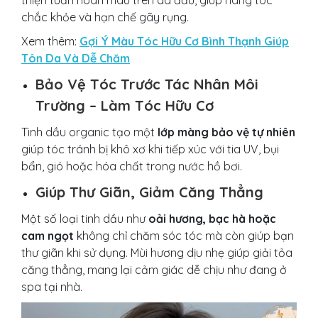
thiện tuần hoàn máu trên da đầu, giúp nang tóc
chắc khỏe và hạn chế gãy rụng.
Xem thêm:
Gợi Ý Màu Tóc Hữu Cơ Bình Thạnh Giúp
Tôn Da Và Dễ Chăm
Bảo Vệ Tóc Trước Tác Nhân Môi
Trường – Làm Tóc Hữu Cơ
Tinh dầu organic tạo một
lớp màng bảo vệ tự nhiên
giúp tóc tránh bị khô xơ khi tiếp xúc với tia UV, bụi
bẩn, gió hoặc hóa chất trong nước hồ bơi.
Giúp Thư Giãn, Giảm Căng Thẳng
Một số loại tinh dầu như
oải hương, bạc hà hoặc
cam ngọt
không chỉ chăm sóc tóc mà còn giúp bạn
thư giãn khi sử dụng. Mùi hương dịu nhẹ giúp giải tỏa
căng thẳng, mang lại cảm giác dễ chịu như đang ở
spa tại nhà.