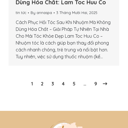
Dùng Hóa Chất: Lam Toc Huu Co
tin tức
By
annaspa
3 Tháng Mười Hai, 2025
Cách Phục Hồi Tóc Sau Khi Nhuộm Mà Không
Dùng Hóa Chất – Giải Pháp Tự Nhiên Tại Nhà
Cho Mái Tóc Khỏe Đẹp Lam Toc Huu Co –
Nhuộm tóc là cách giúp bạn thay đổi phong
cách nhanh chóng, trẻ trung và nổi bật hơn.
Tuy nhiên, việc sử dụng thuốc nhuộm (kể…
1
2
3
4
5
…
9