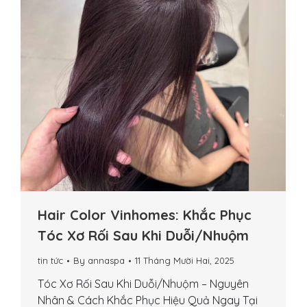
Hair Color Vinhomes: Khắc Phục
Tóc Xơ Rối Sau Khi Duỗi/Nhuộm
tin tức
By
annaspa
11 Tháng Mười Hai, 2025
Tóc Xơ Rối Sau Khi Duỗi/Nhuộm – Nguyên
Nhân & Cách Khắc Phục Hiệu Quả Ngay Tại