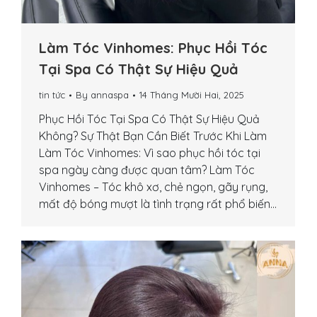
Làm Tóc Vinhomes: Phục Hồi Tóc
Tại Spa Có Thật Sự Hiệu Quả
tin tức
By
annaspa
14 Tháng Mười Hai, 2025
Phục Hồi Tóc Tại Spa Có Thật Sự Hiệu Quả
Không? Sự Thật Bạn Cần Biết Trước Khi Làm
Làm Tóc Vinhomes: Vì sao phục hồi tóc tại
spa ngày càng được quan tâm? Làm Tóc
Vinhomes – Tóc khô xơ, chẻ ngọn, gãy rụng,
mất độ bóng mượt là tình trạng rất phổ biến…