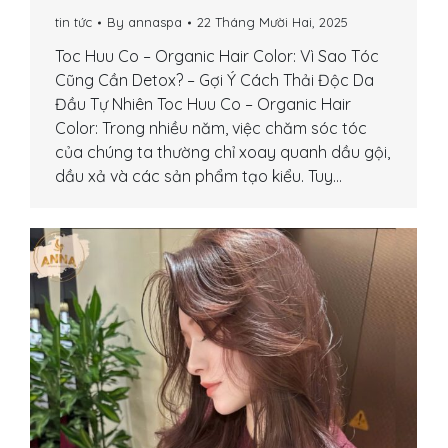
tin tức
By
annaspa
22 Tháng Mười Hai, 2025
Toc Huu Co – Organic Hair Color: Vì Sao Tóc
Cũng Cần Detox? – Gợi Ý Cách Thải Độc Da
Đầu Tự Nhiên Toc Huu Co – Organic Hair
Color: Trong nhiều năm, việc chăm sóc tóc
của chúng ta thường chỉ xoay quanh dầu gội,
dầu xả và các sản phẩm tạo kiểu. Tuy…