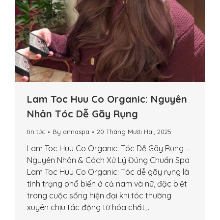
Lam Toc Huu Co Organic: Nguyên
Nhân Tóc Dễ Gãy Rụng
tin tức
By
annaspa
20 Tháng Mười Hai, 2025
Lam Toc Huu Co Organic: Tóc Dễ Gãy Rụng –
Nguyên Nhân & Cách Xử Lý Đúng Chuẩn Spa
Lam Toc Huu Co Organic: Tóc dễ gãy rụng là
tình trạng phổ biến ở cả nam và nữ, đặc biệt
trong cuộc sống hiện đại khi tóc thường
xuyên chịu tác động từ hóa chất,…