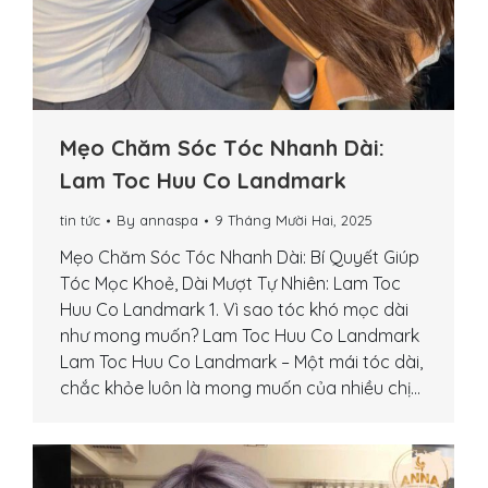
Mẹo Chăm Sóc Tóc Nhanh Dài:
Lam Toc Huu Co Landmark
tin tức
By
annaspa
9 Tháng Mười Hai, 2025
Mẹo Chăm Sóc Tóc Nhanh Dài: Bí Quyết Giúp
Tóc Mọc Khoẻ, Dài Mượt Tự Nhiên: Lam Toc
Huu Co Landmark 1. Vì sao tóc khó mọc dài
như mong muốn? Lam Toc Huu Co Landmark
Lam Toc Huu Co Landmark – Một mái tóc dài,
chắc khỏe luôn là mong muốn của nhiều chị…