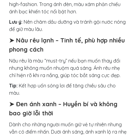
high-fashion. Trong ánh đèn, màu xám phản chiếu
ánh bạc khiến tóc nổi bật hơn.
Lưu ý:
Nên chăm dầu dưỡng và tránh gội nước nóng
để giữ màu lâu.
➤ Nâu rêu lạnh – Tinh tế, phù hợp nhiều
phong cách
Nâu rêu là màu “must-try” nếu bạn muốn thay đổi
nhưng không muốn nhuộm quá sáng. Ánh rêu nhẹ
chỉ hiện rõ khi ra nắng, giúp tóc bắt sáng cực đẹp.
Tip:
Kết hợp uốn sóng lơi để tăng chiều sâu cho
màu.
➤ Đen ánh xanh – Huyền bí và không
bao giờ lỗi thời
Dành cho những người muốn giữ vẻ tự nhiên nhưng
vẫn có điểm nhấn. Dưới ánh sáng, ánh xanh lộ ra nhẹ