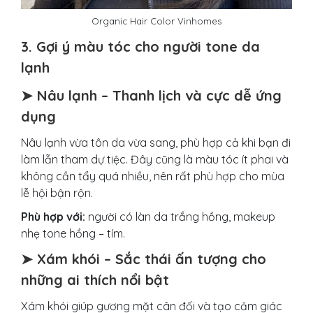
Organic Hair Color Vinhomes
3. Gợi ý màu tóc cho người tone da
lạnh
➤ Nâu lạnh – Thanh lịch và cực dễ ứng
dụng
Nâu lạnh vừa tôn da vừa sang, phù hợp cả khi bạn đi
làm lẫn tham dự tiệc. Đây cũng là màu tóc ít phai và
không cần tẩy quá nhiều, nên rất phù hợp cho mùa
lễ hội bận rộn.
Phù hợp với:
người có làn da trắng hồng, makeup
nhẹ tone hồng – tím.
➤ Xám khói – Sắc thái ấn tượng cho
những ai thích nổi bật
Xám khói giúp gương mặt cân đối và tạo cảm giác