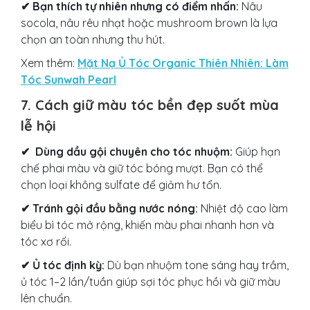
✔
Bạn thích tự nhiên nhưng có điểm nhấn:
Nâu
socola, nâu rêu nhạt hoặc mushroom brown là lựa
chọn an toàn nhưng thu hút.
Xem thêm:
Mặt Nạ Ủ Tóc Organic Thiên Nhiên: Làm
Tóc Sunwah Pearl
7. Cách giữ màu tóc bền đẹp suốt mùa
lễ hội
✔
Dùng dầu gội chuyên cho tóc nhuộm:
Giúp hạn
chế phai màu và giữ tóc bóng mượt. Bạn có thể
chọn loại không sulfate để giảm hư tổn.
✔
Tránh gội đầu bằng nước nóng:
Nhiệt độ cao làm
biểu bì tóc mở rộng, khiến màu phai nhanh hơn và
tóc xơ rối.
✔
Ủ tóc định kỳ:
Dù bạn nhuộm tone sáng hay trầm,
ủ tóc 1–2 lần/tuần giúp sợi tóc phục hồi và giữ màu
lên chuẩn.