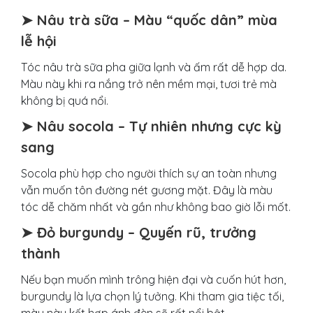
➤ Nâu trà sữa – Màu “quốc dân” mùa
lễ hội
Tóc nâu trà sữa pha giữa lạnh và ấm rất dễ hợp da.
Màu này khi ra nắng trở nên mềm mại, tươi trẻ mà
không bị quá nổi.
➤ Nâu socola – Tự nhiên nhưng cực kỳ
sang
Socola phù hợp cho người thích sự an toàn nhưng
vẫn muốn tôn đường nét gương mặt. Đây là màu
tóc dễ chăm nhất và gần như không bao giờ lỗi mốt.
➤ Đỏ burgundy – Quyến rũ, trưởng
thành
Nếu bạn muốn mình trông hiện đại và cuốn hút hơn,
burgundy là lựa chọn lý tưởng. Khi tham gia tiệc tối,