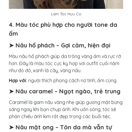
Lam Toc Huu Co
4. Màu tóc phù hợp cho người tone da
ấm
➤ Nâu hổ phách – Gợi cảm, hiện đại
Màu nâu hổ phách giúp da trông vàng ấm và rực rỡ
hơn. Đây là màu tóc cực kỳ hợp với outfit cuối năm
như đỏ đô, xanh lá cây, vàng nâu.
Hợp với:
người thích phong cách nữ tính, ấm cúng.
➤ Nâu caramel – Ngọt ngào, trẻ trung
Caramel là gam nâu vàng nhẹ giúp gương mặt bừng
sáng ngay khi bạn chụp ảnh. Khi uốn sóng, tóc sẽ
phản chiếu ánh kim rất đẹp trong các buổi tiệc.
➤ Nâu mật ong – Tôn da mà vẫn tự