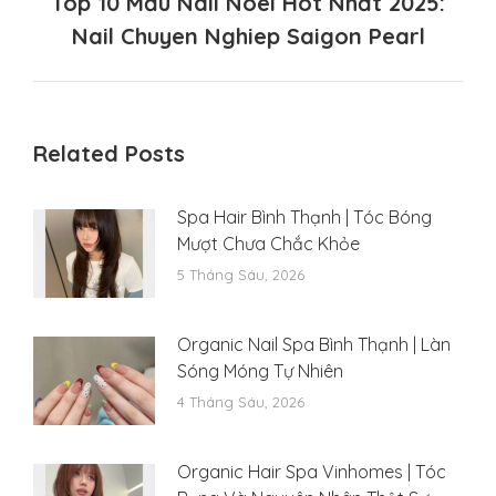
Top 10 Mẫu Nail Noel Hot Nhất 2025:
Next
Nail Chuyen Nghiep Saigon Pearl
post:
Related Posts
Spa Hair Bình Thạnh | Tóc Bóng
Mượt Chưa Chắc Khỏe
5 Tháng Sáu, 2026
Organic Nail Spa Bình Thạnh | Làn
Sóng Móng Tự Nhiên
4 Tháng Sáu, 2026
Organic Hair Spa Vinhomes | Tóc