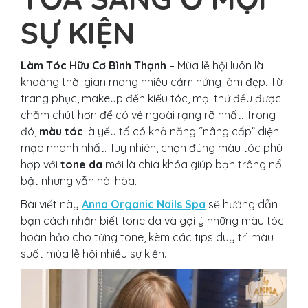
SỰ KIỆN
Làm Tóc Hữu Cơ Bình Thạnh
– Mùa lễ hội luôn là
khoảng thời gian mang nhiều cảm hứng làm đẹp. Từ
trang phục, makeup đến kiểu tóc, mọi thứ đều được
chăm chút hơn để có vẻ ngoài rạng rỡ nhất. Trong
đó,
màu tóc
là yếu tố có khả năng “nâng cấp” diện
mạo nhanh nhất. Tuy nhiên, chọn đúng màu tóc phù
hợp với
tone da
mới là chìa khóa giúp bạn trông nổi
bật nhưng vẫn hài hòa.
Bài viết này
Anna Organic Nails Spa
sẽ hướng dẫn
bạn cách nhận biết tone da và gợi ý những màu tóc
hoàn hảo cho từng tone, kèm các tips duy trì màu
suốt mùa lễ hội nhiều sự kiện.