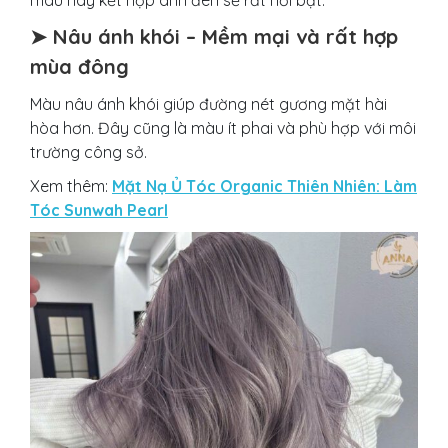
màu này kết hợp ánh đèn sẽ rất nổi bật.
➤ Nâu ánh khói – Mềm mại và rất hợp
mùa đông
Màu nâu ánh khói giúp đường nét gương mặt hài
hòa hơn. Đây cũng là màu ít phai và phù hợp với môi
trường công sở.
Xem thêm:
Mặt Nạ Ủ Tóc Organic Thiên Nhiên: Làm
Tóc Sunwah Pearl