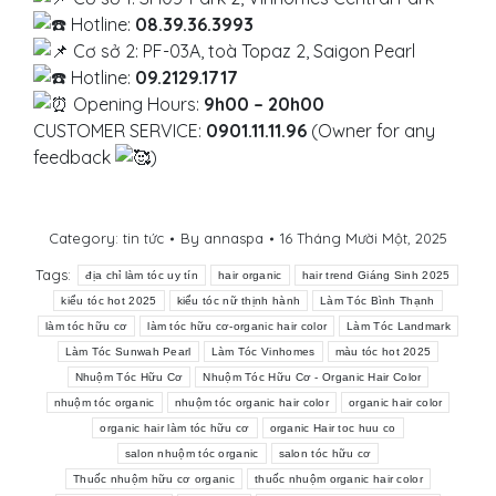
Hotline:
08.39.36.3993
Cơ sở 2: PF-03A, toà Topaz 2, Saigon Pearl
Hotline:
09.2129.1717
Opening Hours:
9h00 – 20h00
CUSTOMER SERVICE:
0901.11.11.96
(Owner for any
feedback
)
Category:
tin tức
By
annaspa
16 Tháng Mười Một, 2025
Tags:
địa chỉ làm tóc uy tín
hair organic
hair trend Giáng Sinh 2025
kiểu tóc hot 2025
kiểu tóc nữ thịnh hành
Làm Tóc Bình Thạnh
làm tóc hữu cơ
làm tóc hữu cơ-organic hair color
Làm Tóc Landmark
Làm Tóc Sunwah Pearl
Làm Tóc Vinhomes
màu tóc hot 2025
Nhuộm Tóc Hữu Cơ
Nhuộm Tóc Hữu Cơ - Organic Hair Color
nhuộm tóc organic
nhuộm tóc organic hair color
organic hair color
organic hair làm tóc hữu cơ
organic Hair toc huu co
salon nhuộm tóc organic
salon tóc hữu cơ
Thuốc nhuộm hữu cơ organic
thuốc nhuộm organic hair color