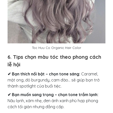
Toc Huu Co Organic Hair Color
6. Tips chọn màu tóc theo phong cách
lễ hội
✔
Bạn thích nổi bật – chọn tone sáng:
Caramel,
mật ong, đỏ burgundy, cam đào… sẽ giúp bạn trở
thành spotlight của buổi tiệc.
✔
Bạn muốn sang trọng – chọn tone trầm lạnh:
Nâu lạnh, xám nhẹ, đen ánh xanh phù hợp phong
cách tối giản nhưng đẳng cấp.