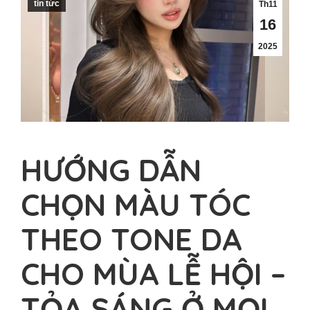
tin tức
Th11
16
2025
HƯỚNG DẪN
CHỌN MÀU TÓC
THEO TONE DA
CHO MÙA LỄ HỘI –
TỎA SÁNG Ở MỌI