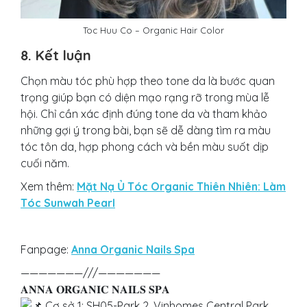
Toc Huu Co – Organic Hair Color
8. Kết luận
Chọn màu tóc phù hợp theo tone da là bước quan
trọng giúp bạn có diện mạo rạng rỡ trong mùa lễ
hội. Chỉ cần xác định đúng tone da và tham khảo
những gợi ý trong bài, bạn sẽ dễ dàng tìm ra màu
tóc tôn da, hợp phong cách và bền màu suốt dịp
cuối năm.
Xem thêm:
Mặt Nạ Ủ Tóc Organic Thiên Nhiên: Làm
Tóc Sunwah Pearl
Fanpage:
Anna Organic Nails Spa
———————///———————
𝐀𝐍𝐍𝐀 𝐎𝐑𝐆𝐀𝐍𝐈𝐂 𝐍𝐀𝐈𝐋𝐒 𝐒𝐏𝐀
Cơ sở 1: SH05-Park 2, Vinhomes Central Park