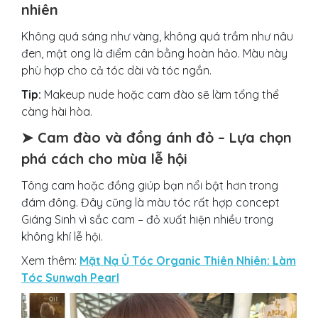
nhiên
Không quá sáng như vàng, không quá trầm như nâu
đen, mật ong là điểm cân bằng hoàn hảo. Màu này
phù hợp cho cả tóc dài và tóc ngắn.
Tip:
Makeup nude hoặc cam đào sẽ làm tổng thể
càng hài hòa.
➤ Cam đào và đồng ánh đỏ – Lựa chọn
phá cách cho mùa lễ hội
Tông cam hoặc đồng giúp bạn nổi bật hơn trong
đám đông. Đây cũng là màu tóc rất hợp concept
Giáng Sinh vì sắc cam – đỏ xuất hiện nhiều trong
không khí lễ hội.
Xem thêm:
Mặt Nạ Ủ Tóc Organic Thiên Nhiên: Làm
Tóc Sunwah Pearl