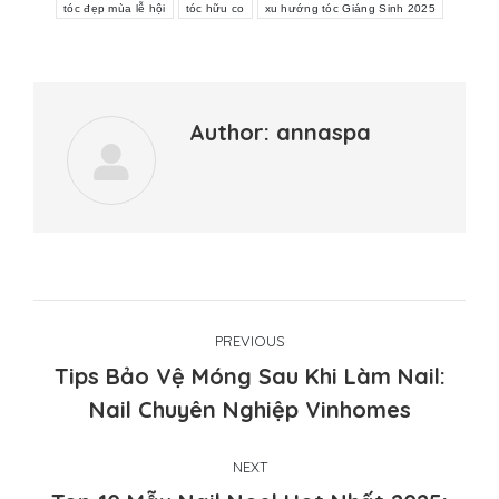
tóc đẹp mùa lễ hội
tóc hữu co
xu hướng tóc Giáng Sinh 2025
Author:
annaspa
Post
PREVIOUS
navigation
Tips Bảo Vệ Móng Sau Khi Làm Nail:
Previous
Nail Chuyên Nghiệp Vinhomes
post:
NEXT