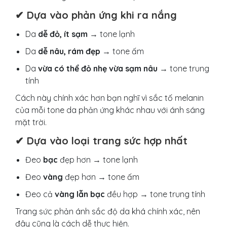
✔ Dựa vào phản ứng khi ra nắng
Da
dễ đỏ, ít sạm
→ tone lạnh
Da
dễ nâu, rám đẹp
→ tone ấm
Da
vừa có thể đỏ nhẹ vừa sạm nâu
→ tone trung
tính
Cách này chính xác hơn bạn nghĩ vì sắc tố melanin
của mỗi tone da phản ứng khác nhau với ánh sáng
mặt trời.
✔ Dựa vào loại trang sức hợp nhất
Đeo
bạc
đẹp hơn → tone lạnh
Đeo
vàng
đẹp hơn → tone ấm
Đeo cả
vàng lẫn bạc
đều hợp → tone trung tính
Trang sức phản ánh sắc độ da khá chính xác, nên
đây cũng là cách dễ thực hiện.