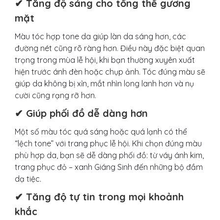
✔ Tăng độ sáng cho tổng thể gương
mặt
Màu tóc hợp tone da giúp làn da sáng hơn, các
đường nét cũng rõ ràng hơn. Điều này đặc biệt quan
trọng trong mùa lễ hội, khi bạn thường xuyên xuất
hiện trước ánh đèn hoặc chụp ảnh. Tóc đúng màu sẽ
giúp da không bị xỉn, mắt nhìn long lanh hơn và nụ
cười cũng rạng rỡ hơn.
✔ Giúp phối đồ dễ dàng hơn
Một số màu tóc quá sáng hoặc quá lạnh có thể
“lệch tone” với trang phục lễ hội. Khi chọn đúng màu
phù hợp da, bạn sẽ dễ dàng phối đồ: từ váy ánh kim,
trang phục đỏ – xanh Giáng Sinh đến những bộ đầm
dạ tiệc.
✔ Tăng độ tự tin trong mọi khoảnh
khắc