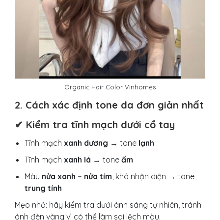
Organic Hair Color Vinhomes
2. Cách xác định tone da đơn giản nhất
✔ Kiểm tra tĩnh mạch dưới cổ tay
Tĩnh mạch
xanh dương
→ tone
lạnh
Tĩnh mạch
xanh lá
→ tone
ấm
Màu
nửa xanh – nửa tím
, khó nhận diện → tone
trung tính
Mẹo nhỏ: hãy kiểm tra dưới ánh sáng tự nhiên, tránh
ánh đèn vàng vì có thể làm sai lệch màu.