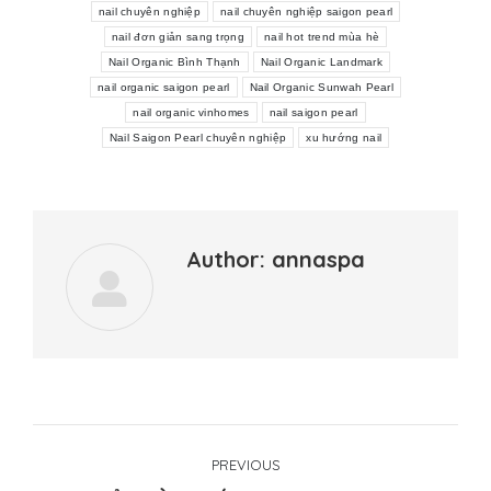
nail chuyên nghiệp
nail chuyên nghiệp saigon pearl
nail đơn giản sang trọng
nail hot trend mùa hè
Nail Organic Bình Thạnh
Nail Organic Landmark
nail organic saigon pearl
Nail Organic Sunwah Pearl
nail organic vinhomes
nail saigon pearl
Nail Saigon Pearl chuyên nghiệp
xu hướng nail
Author:
annaspa
Post
PREVIOUS
navigation