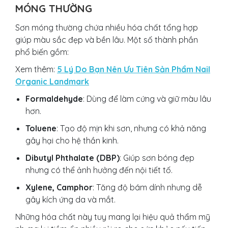
MÓNG THƯỜNG
Sơn móng thường chứa nhiều hóa chất tổng hợp
giúp màu sắc đẹp và bền lâu. Một số thành phần
phổ biến gồm:
Xem thêm:
5 Lý Do Bạn Nên Ưu Tiên Sản Phẩm Nail
Organic Landmark
Formaldehyde
: Dùng để làm cứng và giữ màu lâu
hơn.
Toluene
: Tạo độ mịn khi sơn, nhưng có khả năng
gây hại cho hệ thần kinh.
Dibutyl Phthalate (DBP)
: Giúp sơn bóng đẹp
nhưng có thể ảnh hưởng đến nội tiết tố.
Xylene, Camphor
: Tăng độ bám dính nhưng dễ
gây kích ứng da và mắt.
Những hóa chất này tuy mang lại hiệu quả thẩm mỹ