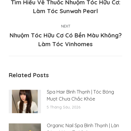
Tìm Hiểu Về Thuốc Nhuộm Tóc Hữu Cơ:
Previous
Làm Tóc Sunwah Pearl
post:
NEXT
Nhuộm Tóc Hữu Cơ Có Bền Màu Không?
Next
Làm Tóc Vinhomes
post:
Related Posts
Spa Hair Bình Thạnh | Tóc Bóng
Mượt Chưa Chắc Khỏe
5 Tháng Sáu, 2026
Organic Nail Spa Bình Thạnh | Làn