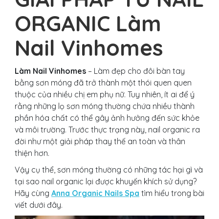
ORGANIC Làm
Nail Vinhomes
Làm Nail Vinhomes
– Làm đẹp cho đôi bàn tay
bằng sơn móng đã trở thành một thói quen quen
thuộc của nhiều chị em phụ nữ. Tuy nhiên, ít ai để ý
rằng những lọ sơn móng thường chứa nhiều thành
phần hóa chất có thể gây ảnh hưởng đến sức khỏe
và môi trường. Trước thực trạng này, nail organic ra
đời như một giải pháp thay thế an toàn và thân
thiện hơn.
Vậy cụ thể, sơn móng thường có những tác hại gì và
tại sao nail organic lại được khuyến khích sử dụng?
Hãy cùng
Anna Organic Nails Spa
tìm hiểu trong bài
viết dưới đây.