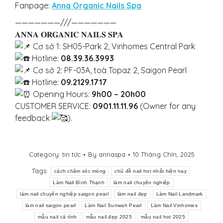
Fanpage:
Anna Organic Nails Spa
———————///———————
𝐀𝐍𝐍𝐀 𝐎𝐑𝐆𝐀𝐍𝐈𝐂 𝐍𝐀𝐈𝐋𝐒 𝐒𝐏𝐀
Cơ sở 1: SH05-Park 2, Vinhomes Central Park
Hotline:
08.39.36.3993
Cơ sở 2: PF-03A, toà Topaz 2, Saigon Pearl
Hotline:
09.2129.1717
Opening Hours:
9h00 – 20h00
CUSTOMER SERVICE:
0901.11.11.96
(Owner for any
feedback
).
Category:
tin tức
By
annaspa
10 Tháng Chín, 2025
Tags:
cách chăm sóc móng
chủ đề nail hot nhất hiện nay
Làm Nail Bình Thạnh
làm nail chuyên nghiệp
làm nail chuyên nghiệp saigon pearl
làm nail đẹp
Làm Nail Landmark
làm nail saigon pearl
Làm Nail Sunwah Pearl
Làm Nail Vinhomes
mẫu nail cá tính
mẫu nail đẹp 2025
mẫu nail hot 2025