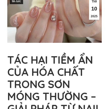
tin tức
Th9
10
2025
TÁC HẠI TIỀM ẨN
CỦA HÓA CHẤT
TRONG SƠN
MÓNG THƯỜNG –
GIẢI PHÁP TỪ NAIL