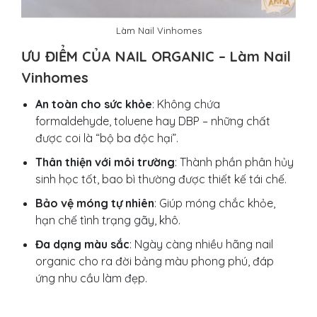
Làm Nail Vinhomes
ƯU ĐIỂM CỦA NAIL ORGANIC – Làm Nail
Vinhomes
An toàn cho sức khỏe
: Không chứa
formaldehyde, toluene hay DBP – những chất
được coi là “bộ ba độc hại”.
Thân thiện với môi trường
: Thành phần phân hủy
sinh học tốt, bao bì thường được thiết kế tái chế.
Bảo vệ móng tự nhiên
: Giúp móng chắc khỏe,
hạn chế tình trạng gãy, khô.
Đa dạng màu sắc
: Ngày càng nhiều hãng nail
organic cho ra đời bảng màu phong phú, đáp
ứng nhu cầu làm đẹp.