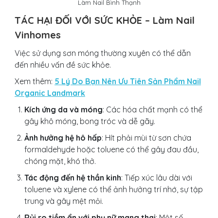
Làm Nail Bình Thạnh
TÁC HẠI ĐỐI VỚI SỨC KHỎE – Làm Nail
Vinhomes
Việc sử dụng sơn móng thường xuyên có thể dẫn
đến nhiều vấn đề sức khỏe.
Xem thêm:
5 Lý Do Bạn Nên Ưu Tiên Sản Phẩm Nail
Organic Landmark
Kích ứng da và móng
: Các hóa chất mạnh có thể
gây khô móng, bong tróc và dễ gãy.
Ảnh hưởng hệ hô hấp
: Hít phải mùi từ sơn chứa
formaldehyde hoặc toluene có thể gây đau đầu,
chóng mặt, khó thở.
Tác động đến hệ thần kinh
: Tiếp xúc lâu dài với
toluene và xylene có thể ảnh hưởng trí nhớ, sự tập
trung và gây mệt mỏi.
Rủi ro tiềm ẩn với phụ nữ mang thai
: Một số