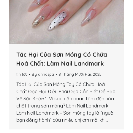
Tác Hại Của Sơn Móng Có Chứa
Hoá Chất: Làm Nail Landmark
tin tức
By
annaspa
8 Tháng Mười Hai, 2025
Tác Hại Của Sơn Móng Tay Có Chứa Hoá
Chất Độc Hại: Điều Phái Đẹp Cần Biết Để Bảo
Vệ Sức Khỏe 1. Vì sao cần quan tâm đến hóa
chất trong sơn móng? Làm Nail Landmark
Làm Nail Landmark – Sơn móng tay là “người
bạn đồng hành” của nhiều chị em mỗi khi…