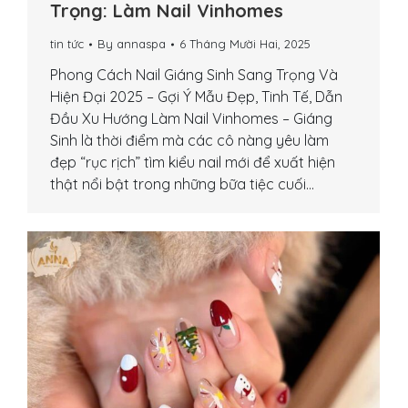
Trọng: Làm Nail Vinhomes
tin tức
By
annaspa
6 Tháng Mười Hai, 2025
Phong Cách Nail Giáng Sinh Sang Trọng Và
Hiện Đại 2025 – Gợi Ý Mẫu Đẹp, Tinh Tế, Dẫn
Đầu Xu Hướng Làm Nail Vinhomes – Giáng
Sinh là thời điểm mà các cô nàng yêu làm
đẹp “rục rịch” tìm kiểu nail mới để xuất hiện
thật nổi bật trong những bữa tiệc cuối…