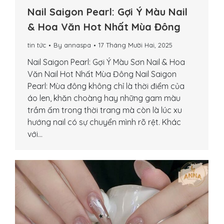
Nail Saigon Pearl: Gợi Ý Màu Nail
& Hoa Văn Hot Nhất Mùa Đông
tin tức
By
annaspa
17 Tháng Mười Hai, 2025
Nail Saigon Pearl: Gợi Ý Màu Sơn Nail & Hoa
Văn Nail Hot Nhất Mùa Đông Nail Saigon
Pearl: Mùa đông không chỉ là thời điểm của
áo len, khăn choàng hay những gam màu
trầm ấm trong thời trang mà còn là lúc xu
hướng nail có sự chuyển mình rõ rệt. Khác
với…