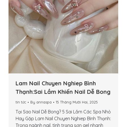
Lam Nail Chuyen Nghiep Bình
Thạnh:Sai Lầm Khiến Nail Dễ Bong
tin tức
By
annaspa
15 Tháng Mười Hai, 2025
Tại Sao Nail Dễ Bong? 5 Sai Lầm Các Spa Nhỏ
Hay Gặp Lam Nail Chuyen Nghiep Bình Thạnh:
Trong ngành nail, tình trạng sơn gel nhanh