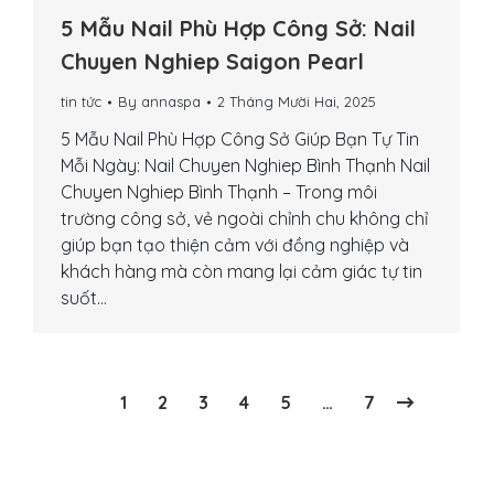
5 Mẫu Nail Phù Hợp Công Sở: Nail
Chuyen Nghiep Saigon Pearl
tin tức
By
annaspa
2 Tháng Mười Hai, 2025
5 Mẫu Nail Phù Hợp Công Sở Giúp Bạn Tự Tin
Mỗi Ngày: Nail Chuyen Nghiep Bình Thạnh Nail
Chuyen Nghiep Bình Thạnh – Trong môi
trường công sở, vẻ ngoài chỉnh chu không chỉ
giúp bạn tạo thiện cảm với đồng nghiệp và
khách hàng mà còn mang lại cảm giác tự tin
suốt…
1
2
3
4
5
…
7