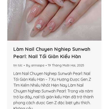
Làm Nail Chuyen Nghiep Sunwah
Pearl: Nail Tối Giản Kiểu Hàn
tin tức
By
annaspa
19 Tháng Mười Hai, 2025
Làm Nail Chuyen Nghiep Sunwah Pearl: Nail
Tối Giản Kiểu Hàn – 7 Xu Hướng Được Gen Z
Tìm Kiếm Nhiều Nhất Hiện Nay Làm Nail
Chuyen Nghiep Sunwah Pearl: Trong vài năm
trở lại đây, nail tối giản kiểu Hàn đã trở thành
phong cách được Gen Z đặc biệt yêu thích.
Không cầu…