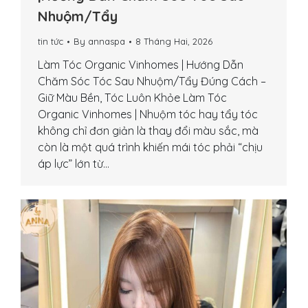
Nhuộm/Tẩy
tin tức
By
annaspa
8 Tháng Hai, 2026
Làm Tóc Organic Vinhomes | Hướng Dẫn
Chăm Sóc Tóc Sau Nhuộm/Tẩy Đúng Cách –
Giữ Màu Bền, Tóc Luôn Khỏe Làm Tóc
Organic Vinhomes | Nhuộm tóc hay tẩy tóc
không chỉ đơn giản là thay đổi màu sắc, mà
còn là một quá trình khiến mái tóc phải “chịu
áp lực” lớn từ…