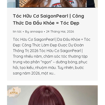
Tóc Hữu Cơ SaigonPearl | Công
Thức Da Đầu Khỏe = Tóc Đẹp
tin tức
By
annaspa
24 Tháng Hai, 2026
Tóc Hữu Cơ SaigonPearl | Da Đầu Khỏe = Tóc
Đẹp: Công Thức Làm Đẹp Được Dự Đoán
Thống Trị 2026 Tóc Hữu Cơ SaigonPearl |
Trong nhiều năm, chăm sóc tóc thường tập
trung vào phần “ngọn” – dưỡng bóng, phục
hồi, tạo kiểu, nhuộm màu. Tuy nhiên, bước
sang năm 2026, một xu…