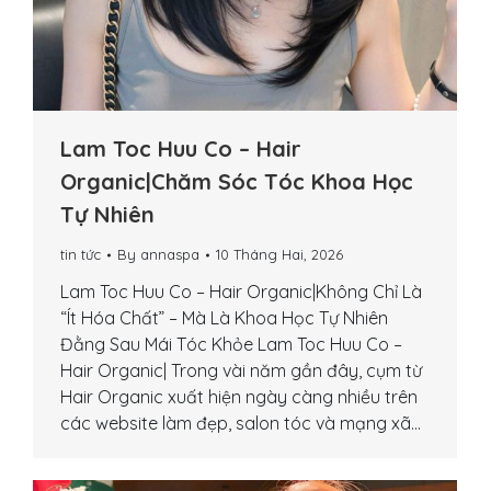
Lam Toc Huu Co – Hair
Organic|Chăm Sóc Tóc Khoa Học
Tự Nhiên
tin tức
By
annaspa
10 Tháng Hai, 2026
Lam Toc Huu Co – Hair Organic|Không Chỉ Là
“Ít Hóa Chất” – Mà Là Khoa Học Tự Nhiên
Đằng Sau Mái Tóc Khỏe Lam Toc Huu Co –
Hair Organic| Trong vài năm gần đây, cụm từ
Hair Organic xuất hiện ngày càng nhiều trên
các website làm đẹp, salon tóc và mạng xã…