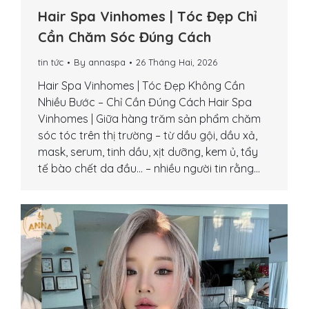
Hair Spa Vinhomes | Tóc Đẹp Chỉ
Cần Chăm Sóc Đúng Cách
tin tức
By
annaspa
26 Tháng Hai, 2026
Hair Spa Vinhomes | Tóc Đẹp Không Cần
Nhiều Bước – Chỉ Cần Đúng Cách Hair Spa
Vinhomes | Giữa hàng trăm sản phẩm chăm
sóc tóc trên thị trường – từ dầu gội, dầu xả,
mask, serum, tinh dầu, xịt dưỡng, kem ủ, tẩy
tế bào chết da đầu… – nhiều người tin rằng…