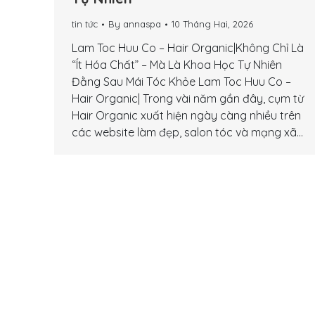
tin tức
By
annaspa
10 Tháng Hai, 2026
Lam Toc Huu Co – Hair Organic|Không Chỉ Là
“Ít Hóa Chất” – Mà Là Khoa Học Tự Nhiên
Đằng Sau Mái Tóc Khỏe Lam Toc Huu Co –
Hair Organic| Trong vài năm gần đây, cụm từ
Hair Organic xuất hiện ngày càng nhiều trên
các website làm đẹp, salon tóc và mạng xã…