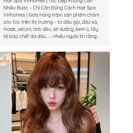
Hair Spa Vinhomes | Tóc Đẹp Không Cần
Nhiều Bước – Chỉ Cần Đúng Cách Hair Spa
Vinhomes | Giữa hàng trăm sản phẩm chăm
sóc tóc trên thị trường – từ dầu gội, dầu xả,
mask, serum, tinh dầu, xịt dưỡng, kem ủ, tẩy
tế bào chết da đầu… – nhiều người tin rằng…