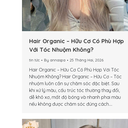
Hair Organic – Hữu Cơ Có Phù Hợp
Với Tóc Nhuộm Không?
tin tức
By
annaspa
25 Tháng Hai, 2026
Hair Organic – Hữu Cơ Có Phù Hợp Với Tóc
Nhuộm Không? Hair Organic – Hữu Cơ – Tóc
nhuộm luôn cần sự chăm sóc đặc biệt. Sau
khi xử lý màu, cấu trúc tóc thường thay đổi,
dễ khô xơ, mất độ bóng và nhanh phai màu
nếu không được chăm sóc đúng cách.…