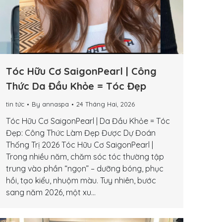
Tóc Hữu Cơ SaigonPearl | Công
Thức Da Đầu Khỏe = Tóc Đẹp
tin tức
By
annaspa
24 Tháng Hai, 2026
Tóc Hữu Cơ SaigonPearl | Da Đầu Khỏe = Tóc
Đẹp: Công Thức Làm Đẹp Được Dự Đoán
Thống Trị 2026 Tóc Hữu Cơ SaigonPearl |
Trong nhiều năm, chăm sóc tóc thường tập
trung vào phần “ngọn” – dưỡng bóng, phục
hồi, tạo kiểu, nhuộm màu. Tuy nhiên, bước
sang năm 2026, một xu…