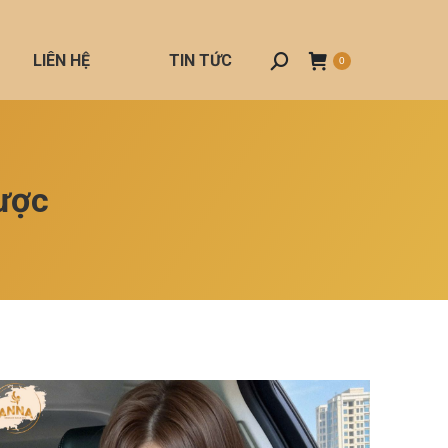
LIÊN HỆ
TIN TỨC
Search:
0
ược