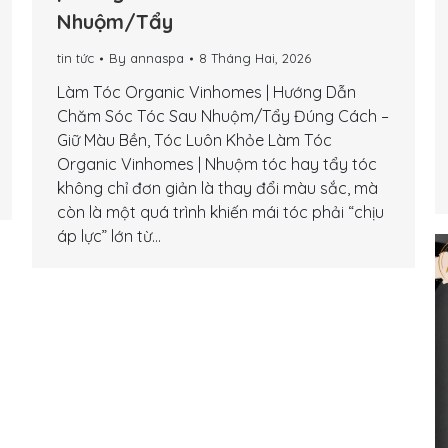
Nhuộm/Tẩy
tin tức
By
annaspa
8 Tháng Hai, 2026
Làm Tóc Organic Vinhomes | Hướng Dẫn
Chăm Sóc Tóc Sau Nhuộm/Tẩy Đúng Cách –
Giữ Màu Bền, Tóc Luôn Khỏe Làm Tóc
Organic Vinhomes | Nhuộm tóc hay tẩy tóc
không chỉ đơn giản là thay đổi màu sắc, mà
còn là một quá trình khiến mái tóc phải “chịu
áp lực” lớn từ…