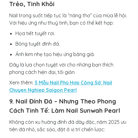
Trẻo, Tinh Khôi
Nail trong suốt tiếp tục là “nàng thơ” của mùa lễ hội.
Với hiệu ứng như thuỷ tinh, bạn có thể kết hợp:
Họa tiết tuyết rơi.
Bông tuyết đính đá.
Ánh kim nhẹ tạo hiệu ứng băng giá.
Đây là lựa chọn tuyệt vời cho những bạn thích
phong cách hiện đại, tối giản.
Xem thêm:
5 Mẫu Nail Phù Hợp Công Sở: Nail
Chuyen Nghiep Saigon Pearl
9. Nail Đính Đá – Nhưng Theo Phong
Cách Tinh Tế: Làm Nail Sunwah Pearl
Không còn xu hướng đính đá dày đặc, năm 2025 ưu
tiên đá nhỏ, sắc sảo, đặt ở vị trí chiến lược: