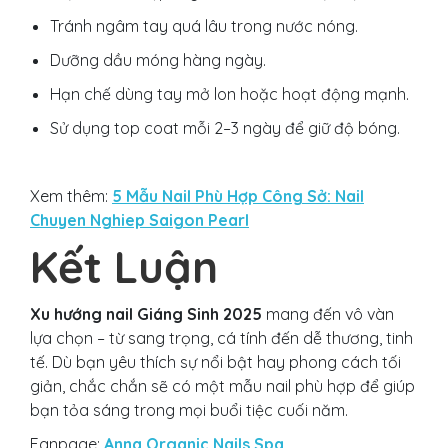
Tránh ngâm tay quá lâu trong nước nóng.
Dưỡng dầu móng hàng ngày.
Hạn chế dùng tay mở lon hoặc hoạt động mạnh.
Sử dụng top coat mỗi 2–3 ngày để giữ độ bóng.
Xem thêm:
5 Mẫu Nail Phù Hợp Công Sở: Nail
Chuyen Nghiep Saigon Pearl
Kết Luận
Xu hướng nail Giáng Sinh 2025
mang đến vô vàn
lựa chọn – từ sang trọng, cá tính đến dễ thương, tinh
tế. Dù bạn yêu thích sự nổi bật hay phong cách tối
giản, chắc chắn sẽ có một mẫu nail phù hợp để giúp
bạn tỏa sáng trong mọi buổi tiệc cuối năm.
Fanpage:
Anna Organic Nails Spa