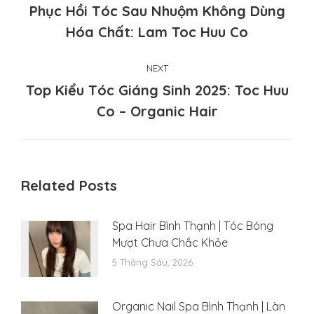
Phục Hồi Tóc Sau Nhuộm Không Dùng
Previous
Hóa Chất: Lam Toc Huu Co
post:
NEXT
Top Kiểu Tóc Giáng Sinh 2025: Toc Huu
Next
Co – Organic Hair
post:
Related Posts
Spa Hair Bình Thạnh | Tóc Bóng
Mượt Chưa Chắc Khỏe
5 Tháng Sáu, 2026
Organic Nail Spa Bình Thạnh | Làn