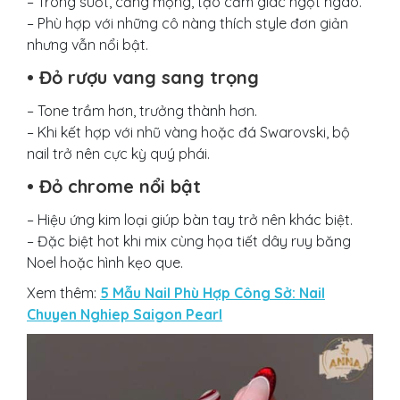
– Trong suốt, căng mọng, tạo cảm giác ngọt ngào.
– Phù hợp với những cô nàng thích style đơn giản
nhưng vẫn nổi bật.
• Đỏ rượu vang sang trọng
– Tone trầm hơn, trưởng thành hơn.
– Khi kết hợp với nhũ vàng hoặc đá Swarovski, bộ
nail trở nên cực kỳ quý phái.
• Đỏ chrome nổi bật
– Hiệu ứng kim loại giúp bàn tay trở nên khác biệt.
– Đặc biệt hot khi mix cùng họa tiết dây ruy băng
Noel hoặc hình kẹo que.
Xem thêm:
5 Mẫu Nail Phù Hợp Công Sở: Nail
Chuyen Nghiep Saigon Pearl