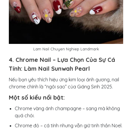
Lam Nail Chuyen Nghiep Landmark
4. Chrome Nail – Lựa Chọn Của Sự Cá
Tính: Làm Nail Sunwah Pearl
Nếu bạn yêu thích hiệu ứng kim loại ánh gương, nail
chrome chính là “ngôi sao” của Giáng Sinh 2025.
Một số kiểu nổi bật:
Chrome vàng ánh champagne – sang mà không
quá chói.
Chrome đỏ – cá tính nhưng vẫn giữ tinh thần Noel.