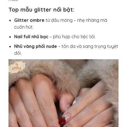
Top mẫu glitter nổi bật:
Glitter ombre
từ đầu móng – nhẹ nhàng mà
cuốn hút.
Nail full nhũ bạc
– phù hợp cho tiệc tối.
Nhũ vàng phối nude
– tôn da và sang trọng tuyệt
đối.