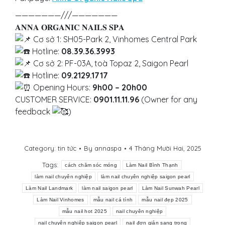
———————///———————
𝐀𝐍𝐍𝐀 𝐎𝐑𝐆𝐀𝐍𝐈𝐂 𝐍𝐀𝐈𝐋𝐒 𝐒𝐏𝐀
Cơ sở 1: SH05-Park 2, Vinhomes Central Park
Hotline:
08.39.36.3993
Cơ sở 2: PF-03A, toà Topaz 2, Saigon Pearl
Hotline:
09.2129.1717
Opening Hours:
9h00 – 20h00
CUSTOMER SERVICE:
0901.11.11.96
(Owner for any
feedback
)
Category:
tin tức
By
annaspa
4 Tháng Mười Hai, 2025
Tags:
cách chăm sóc móng
Làm Nail Bình Thạnh
làm nail chuyên nghiệp
làm nail chuyên nghiệp saigon pearl
Làm Nail Landmark
làm nail saigon pearl
Làm Nail Sunwah Pearl
Làm Nail Vinhomes
mẫu nail cá tính
mẫu nail đẹp 2025
mẫu nail hot 2025
nail chuyên nghiệp
nail chuyên nghiệp saigon pearl
nail đơn giản sang trọng