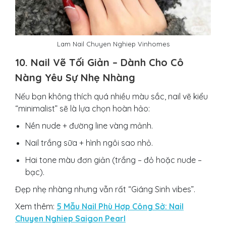
Lam Nail Chuyen Nghiep Vinhomes
10. Nail Vẽ Tối Giản – Dành Cho Cô
Nàng Yêu Sự Nhẹ Nhàng
Nếu bạn không thích quá nhiều màu sắc, nail vẽ kiểu
“minimalist” sẽ là lựa chọn hoàn hảo:
Nền nude + đường line vàng mảnh.
Nail trắng sữa + hình ngôi sao nhỏ.
Hai tone màu đơn giản (trắng – đỏ hoặc nude –
bạc).
Đẹp nhẹ nhàng nhưng vẫn rất “Giáng Sinh vibes”.
Xem thêm:
5 Mẫu Nail Phù Hợp Công Sở: Nail
Chuyen Nghiep Saigon Pearl