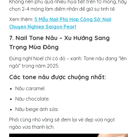
Không nên phủ quá nhiều họa tiết trên 10 móng, hãy
chọn 2–4 móng làm điểm nhấn để giữ sự tinh tế.
Xem thêm:
5 Mẫu Nail Phù Hợp Công Sở: Nail
Chuyen Nghiep Saigon Pearl
7. Nail Tone Nâu – Xu Hướng Sang
Trọng Mùa Đông
Đừng nghĩ Noel chỉ có đỏ – xanh. Tone nâu đang “lên
ngôi” trong năm 2025:
Các tone nâu được chuộng nhất:
Nâu caramel.
Nâu chocolate.
Nâu beige ánh sữa.
Phối cùng nhũ vàng sẽ đem lại vẻ đẹp vừa ngọt
ngào vừa thanh lịch.