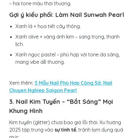
– hai tone màu thời thượng.
Gợi ý kiểu phối: Làm Nail Sunwah Pearl
Xanh lá + họa tiết cây thông.
Xanh olive + vàng ánh kim – sang trọng, thanh
lịch.
Xanh ngọc pastel – phù hợp với tone da sáng,
mang vibe dễ thương.
Xem thêm:
5 Mẫu Nail Phù Hợp Công Sở: Nail
Chuyen Nghiep Saigon Pearl
3. Nail Kim Tuyến – “Bắt Sáng” Mọi
Khung Hình
Kim tuyến (glitter) chưa bao giờ lỗi thời. Xu hướng
2025 tập trung vào
sự tinh tế
, tránh lạm dụng quá
mức.