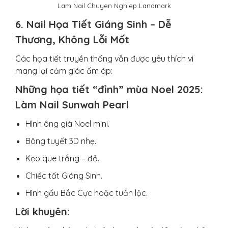
Lam Nail Chuyen Nghiep Landmark
6. Nail Họa Tiết Giáng Sinh – Dễ
Thương, Không Lỗi Mốt
Các họa tiết truyền thống vẫn được yêu thích vì
mang lại cảm giác ấm áp:
Những họa tiết “đỉnh” mùa Noel 2025:
Làm Nail Sunwah Pearl
Hình ông già Noel mini.
Bông tuyết 3D nhẹ.
Kẹo que trắng – đỏ.
Chiếc tất Giáng Sinh.
Hình gấu Bắc Cực hoặc tuần lộc.
Lời khuyên: