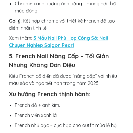
Chrome xanh dương ánh băng – mang hơi thở
mùa đông.
Gợi ý:
Kết hợp chrome với thiết kế French để tạo
điểm nhấn tinh tế.
Xem thêm:
5 Mẫu Nail Phù Hợp Công Sở: Nail
Chuyen Nghiep Saigon Pearl
5. French Nail Nâng Cấp – Tối Giản
Nhưng Không Đơn Điệu
Kiểu French cổ điển đã được “nâng cấp” với nhiều
màu sắc và họa tiết hơn trong năm 2025.
Xu hướng French thịnh hành:
French đỏ + ánh kim.
French viền xanh lá.
French nhũ bạc – cực hợp cho outfit mùa lễ hội.