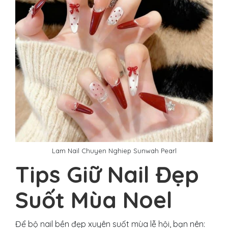
Lam Nail Chuyen Nghiep Sunwah Pearl
Tips Giữ Nail Đẹp
Suốt Mùa Noel
Để bộ nail bền đẹp xuyên suốt mùa lễ hội, bạn nên: