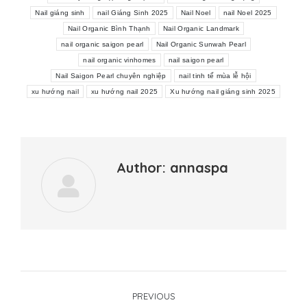
Nail giáng sinh
nail Giáng Sinh 2025
Nail Noel
nail Noel 2025
Nail Organic Bình Thạnh
Nail Organic Landmark
nail organic saigon pearl
Nail Organic Sunwah Pearl
nail organic vinhomes
nail saigon pearl
Nail Saigon Pearl chuyên nghiệp
nail tinh tế mùa lễ hội
xu hướng nail
xu hướng nail 2025
Xu hướng nail giáng sinh 2025
Author:
annaspa
Post
PREVIOUS
navigation