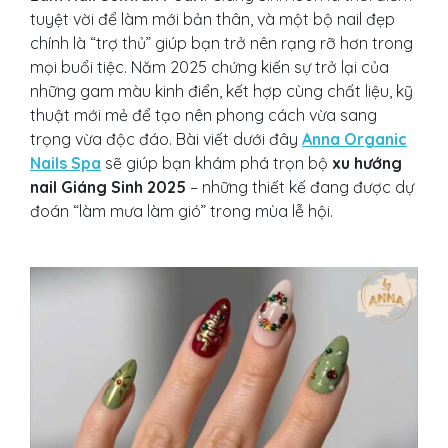
tuyệt vời để làm mới bản thân, và một bộ nail đẹp
chính là “trợ thủ” giúp bạn trở nên rạng rỡ hơn trong
mọi buổi tiệc. Năm 2025 chứng kiến sự trở lại của
những gam màu kinh điển, kết hợp cùng chất liệu, kỹ
thuật mới mẻ để tạo nên phong cách vừa sang
trọng vừa độc đáo. Bài viết dưới đây
Anna Organic
Nails Spa
sẽ giúp bạn khám phá trọn bộ
xu hướng
nail Giáng Sinh 2025
– những thiết kế đang được dự
đoán “làm mưa làm gió” trong mùa lễ hội.